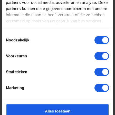
partners voor social media, adverteren en analyse. Deze
partners kunnen deze gegevens combineren met andere
informatie die u aan ze heeft verstrekt of die ze hebben
verzameld op basis van uw gebruik van hun services.
Klik&Klaar modemhoes copper
Toestemmingsselectie
€ 24,99
Normale prijs:
Noodzakelijk
1-2-3 deal
Voorkeuren
Statistieken
Marketing
Alles toestaan