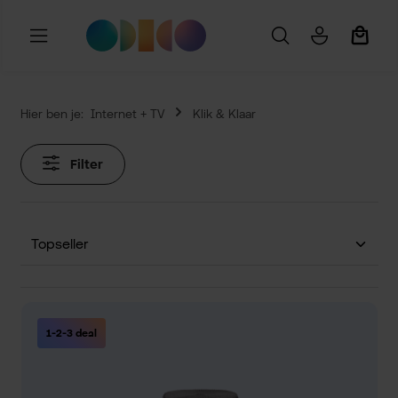
Ga naar de hoofdinhoud
Winkel
Hier ben je:
Internet + TV
Klik & Klaar
Filter
1-2-3 deal