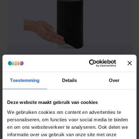
Klik&Klaar modemhoes charcoal
€ 24,99
Normale prijs:
Toestemming
Details
Over
1-2-3 deal
Deze website maakt gebruik van cookies
We gebruiken cookies om content en advertenties te
personaliseren, om functies voor social media te bieden
en om ons websiteverkeer te analyseren. Ook delen we
informatie over uw gebruik van onze site met onze