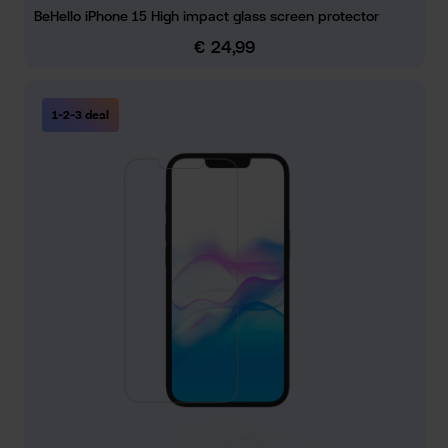
BeHello iPhone 15 High impact glass screen protector
€ 24,99
Normale prijs:
1-2-3 deal