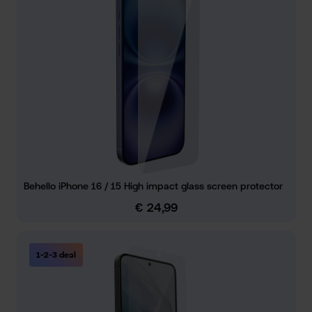
Behello iPhone 16 / 15 High impact glass screen protector
€ 24,99
Normale prijs:
1-2-3 deal