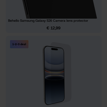
Behello Samsung Galaxy S26 Camera lens protector
€ 12,99
Normale prijs:
1-2-3 deal