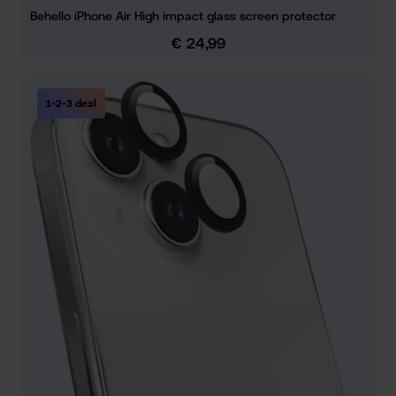
Behello iPhone Air High impact glass screen protector
€ 24,99
Normale prijs:
1-2-3 deal