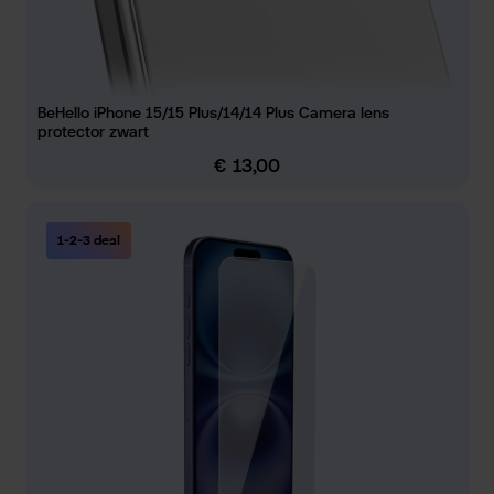
BeHello iPhone 15/15 Plus/14/14 Plus Camera lens
protector zwart
€ 13,00
Normale prijs:
1-2-3 deal