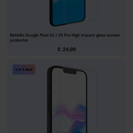
BeHello Google Pixel 10 / 10 Pro High impact glass screen
protector
€ 24,99
Normale prijs:
1-2-3 deal