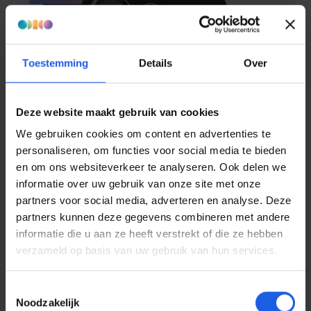
Toestemming
Details
Over
Deze website maakt gebruik van cookies
We gebruiken cookies om content en advertenties te
personaliseren, om functies voor social media te bieden
en om ons websiteverkeer te analyseren. Ook delen we
informatie over uw gebruik van onze site met onze
partners voor social media, adverteren en analyse. Deze
partners kunnen deze gegevens combineren met andere
informatie die u aan ze heeft verstrekt of die ze hebben
Behello Samsung Galaxy S26 Ultra Camera lens protector
verzameld op basis van uw gebruik van hun services.
€ 12,99
Normale prijs:
Toestemmingsselectie
Noodzakelijk