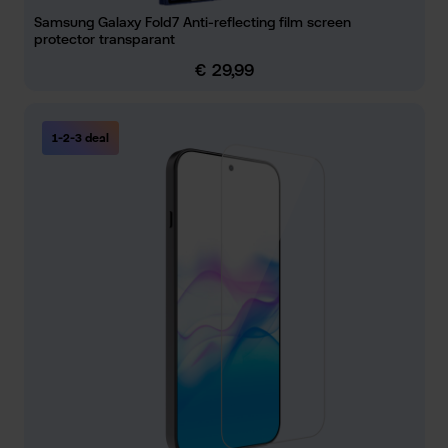
Samsung Galaxy Fold7 Anti-reflecting film screen
protector transparant
€ 29,99
Normale prijs:
1-2-3 deal