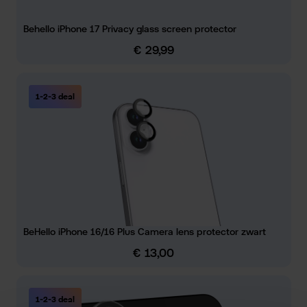
Behello iPhone 17 Privacy glass screen protector
€ 29,99
Normale prijs:
1-2-3 deal
BeHello iPhone 16/16 Plus Camera lens protector zwart
€ 13,00
Normale prijs:
1-2-3 deal