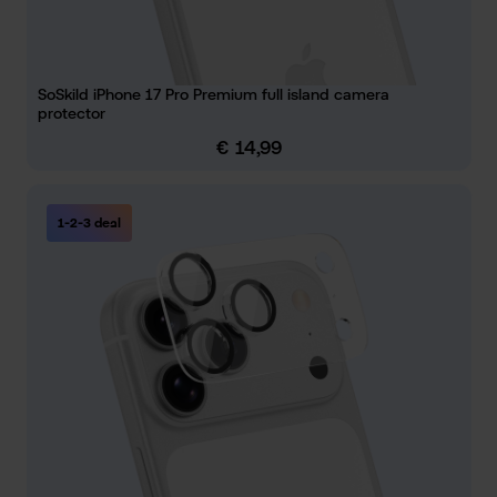
SoSkild iPhone 17 Pro Premium full island camera
protector
€ 14,99
Normale prijs:
1-2-3 deal