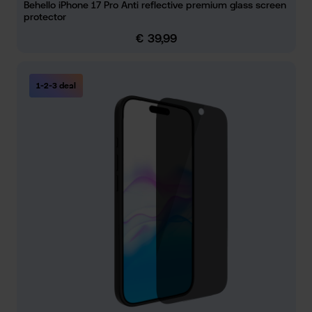
Behello iPhone 17 Pro Anti reflective premium glass screen
protector
€ 39,99
Normale prijs:
1-2-3 deal