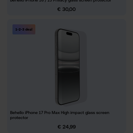
€ 30,00
Normale prijs:
1-2-3 deal
Behello iPhone 17 Pro Max High impact glass screen
protector
€ 24,99
Normale prijs: