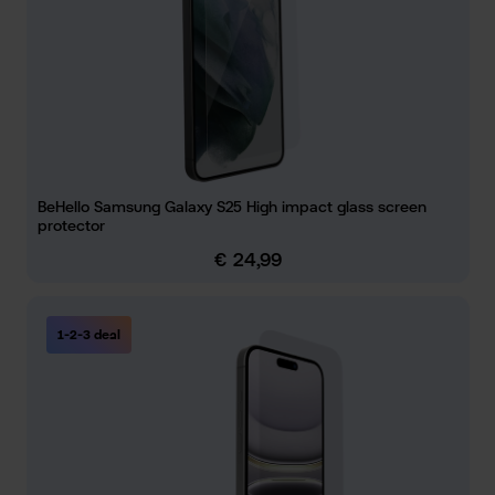
BeHello Samsung Galaxy S25 High impact glass screen
protector
€ 24,99
Normale prijs:
1-2-3 deal