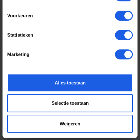
1-2-3 deal
Voorkeuren
Statistieken
Marketing
Alles toestaan
Selectie toestaan
Behello iPhone 17 Pro Privacy glass screen protector
Weigeren
€ 29,99
Normale prijs: