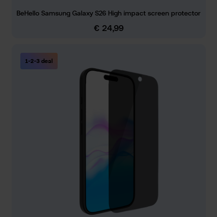
BeHello Samsung Galaxy S26 High impact screen protector
€ 24,99
Normale prijs:
1-2-3 deal