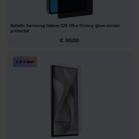
Behello Samsung Galaxy S25 Ultra Privacy glass screen
protector
€ 30,00
Normale prijs:
1-2-3 deal