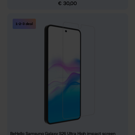
€ 30,00
Normale prijs:
1-2-3 deal
BeHello Samsung Galaxy S26 Ultra High impact screen