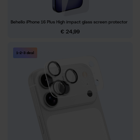
Behello iPhone 16 Plus High impact glass screen protector
€ 24,99
Normale prijs:
1-2-3 deal