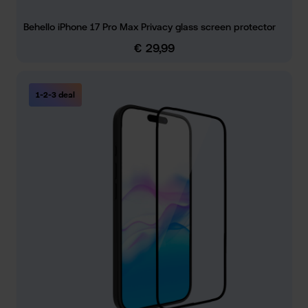
Behello iPhone 17 Pro Max Privacy glass screen protector
€ 29,99
Normale prijs:
1-2-3 deal