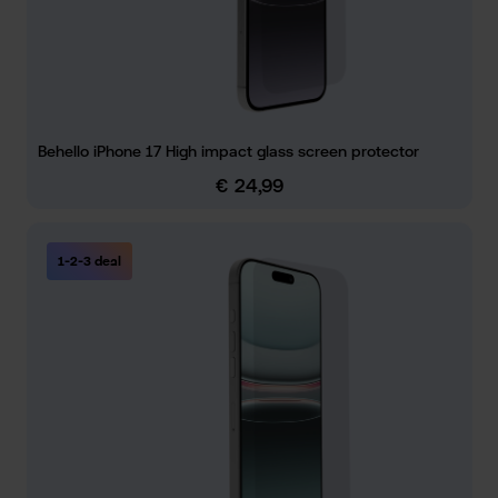
Behello iPhone 17 High impact glass screen protector
€ 24,99
Normale prijs:
1-2-3 deal