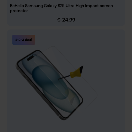
BeHello Samsung Galaxy S25 Ultra High impact screen
protector
€ 24,99
Normale prijs:
1-2-3 deal