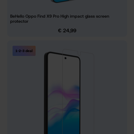
BeHello Oppo Find X9 Pro High impact glass screen
protector
€ 24,99
Normale prijs:
1-2-3 deal