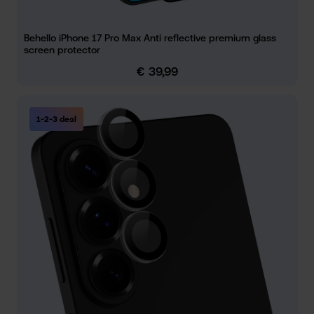
Behello iPhone 17 Pro Max Anti reflective premium glass
screen protector
€ 39,99
Normale prijs:
1-2-3 deal