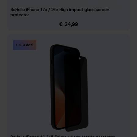
BeHello iPhone 17e / 16e High impact glass screen
protector
€ 24,99
Normale prijs:
1-2-3 deal
BeHello iPhone 16 / 15 Privacy glass screen protector