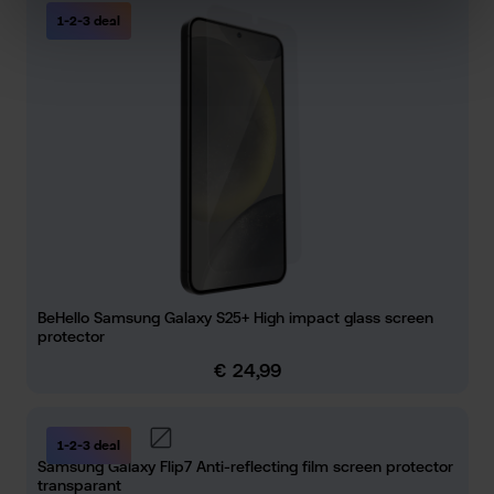
1-2-3 deal
BeHello Samsung Galaxy S25+ High impact glass screen
protector
€ 24,99
Normale prijs:
1-2-3 deal
Samsung Galaxy Flip7 Anti-reflecting film screen protector
transparant