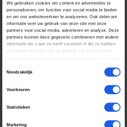
We gebruiken cookies om content en advertenties te
Meestal geleverd binnen 1-2 werkdagen.
personaliseren, om functies voor social media te bieden
en om ons websiteverkeer te analyseren. Ook delen we
Verzendkosten
informatie over uw gebruik van onze site met onze
Bestellingen boven de €25,- worden gratis verzonden
partners voor social media, adverteren en analyse. Deze
binnen Nederland.
partners kunnen deze gegevens combineren met andere
Voor bestellingen onder de €25,- geldt een verzendtarief
informatie die u aan ze heeft verstrekt of die ze hebben
van €3,95 binnen Nederland.
verzameld op basis van uw gebruik van hun services.
Bestelling volgen
Toestemmingsselectie
Zodra je bestelling is verzonden, ontvang je een e-mail met
Noodzakelijk
een track & trace, zodat je het pakket kunt volgen. Je
ontvangt een statusupdate zodra uw bestelling onderweg
is, zodat je op de hoogte blijft van de leverstatus.
Voorkeuren
Leveringsvoorwaarden
Statistieken
Bestellingen worden geleverd op het adres dat is
opgegeven tijdens het afrekenproces. Controleer je
gegevens zorgvuldig om vertragingen te voorkomen.
Marketing