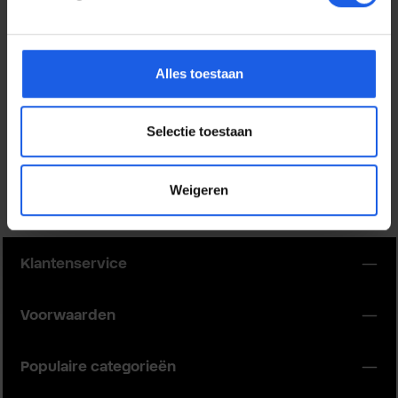
Thuiskopieheffing
De thuiskopieheffing is een verplichte vergoeding die wordt
afgedragen aan [Auvibel (België) / Stichting de Thuiskopie
Alles toestaan
(Nederland)]. Deze vergoeding compenseert artiesten en
rechthebbenden voor het kopiëren van muziek, films en
andere media voor privégebruik. Voor alle producten op
Selectie toestaan
onze webshop is deze afdracht inbegrepen in de vermelde
prijzen.
Weigeren
Klantenservice
Voorwaarden
Populaire categorieën