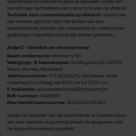
overeenkomst uitsluitend gebruik gemaakt wordt van
een of meer technieken voor communicatie op afstand;
Techniek voor communicatie op afstand:
middel dat
kan worden gebruikt voor het sluiten van een
overeenkomst, zonder dat consument en ondernemer
gelijktijdig in dezelfde ruimte zijn samengekomen;
Artikel 2 – Identiteit van de ondernemer
Naam ondernemer:
Mconomy B.V.
Vestigings- & bezoekadres:
Schillingweg 50, 2153 PL
Nieuw-Vennep, Nederland
Telefoonnummer:
071-20322075, bereikbaar vanaf
maandag t/m vrijdag van 9:00 uur tot 17:00 uur
E-mailadres:
accessoires.odido@mconomy.nl
KvK-nummer:
34182105
Btw-identificatienummer:
NL8112.24.065.B01
Indien de activiteit van de ondernemer is onderworpen
aan een relevant vergunningstelsel: de gegevens over
de toezichthoudende autoriteit: