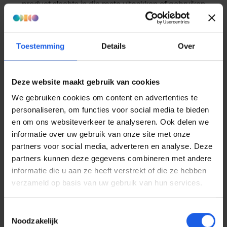
product slechts in die mate uitpakken of gebruiken
voor zover dat nodig is om te kunnen beoordelen of
hij het product wenst te behouden. Indien hij van zijn
herroepingsrecht gebruik maakt, zal hij het product
Toestemming
Details
Over
met alle geleverde toebehoren en – indien
redelijkerwijze mogelijk – in de originele staat en
verpakking aan de ondernemer retourneren, conform
de door de ondernemer verstrekte redelijke en
Deze website maakt gebruik van cookies
duidelijke instructies.
We gebruiken cookies om content en advertenties te
personaliseren, om functies voor social media te bieden
De consument is alleen aansprakelijk voor
en om ons websiteverkeer te analyseren. Ook delen we
waardevermindering van het product die het gevolg
informatie over uw gebruik van onze site met onze
is van een manier van omgaan met het product die
partners voor social media, adverteren en analyse. Deze
verder gaat dan toegestaan in lid 1.
partners kunnen deze gegevens combineren met andere
De consument is niet aansprakelijk voor
informatie die u aan ze heeft verstrekt of die ze hebben
waardevermindering van het product als de
verzameld op basis van uw gebruik van hun services.
ondernemer hem niet voor of bij het sluiten van de
overeenkomst alle wettelijke verplichte informatie
Toestemmingsselectie
over het herroepingsrecht heeft verstrekt.
Noodzakelijk