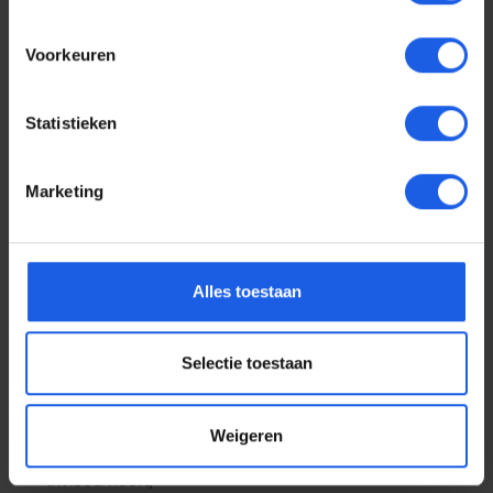
Artikel 8 – Uitsluiting herroepingsrecht
Voorkeuren
De ondernemer kan het herroepingsrecht van de
consument uitsluiten voor zover voorzien in lid 2 en 3.
De uitsluiting van het herroepingsrecht geldt slechts
Statistieken
indien de ondernemer dit duidelijk in het aanbod,
althans tijdig voor het sluiten van de overeenkomst,
Marketing
heeft vermeld.
Uitsluiting van het herroepingsrecht is slechts
mogelijk voor producten:
a. die door de ondernemer tot stand zijn gebracht
Alles toestaan
overeenkomstig specificaties van de consument;
b. die duidelijk persoonlijk van aard zijn;
c. die door hun aard niet kunnen worden
Selectie toestaan
teruggezonden;
d. die snel kunnen bederven of verouderen;
e. waarvan de prijs gebonden is aan schommelingen
Weigeren
op de financiële markt waarop de ondernemer geen
invloed heeft;