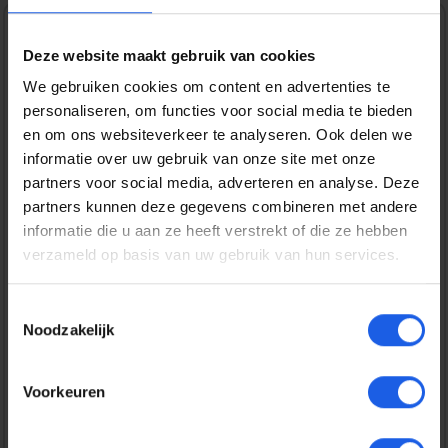
1-2-3 deal
Deze website maakt gebruik van cookies
Normale prijs:
We gebruiken cookies om content en advertenties te
€ 24,99
personaliseren, om functies voor social media te bieden
Prijzen incl. BTW en excl. verzendkosten
en om ons websiteverkeer te analyseren. Ook delen we
informatie over uw gebruik van onze site met onze
partners voor social media, adverteren en analyse. Deze
Bestel nu
partners kunnen deze gegevens combineren met andere
informatie die u aan ze heeft verstrekt of die ze hebben
verzameld op basis van uw gebruik van hun services.
Productnummer:
EAN:
SS-ODIDO-COPPER
8718421374656
Merk:
Toestemmingsselectie
Odido
Noodzakelijk
Gratis verzending vanaf € 25,-
Voorkeuren
14 dagen bedenktijd
Veilig en snel betalen