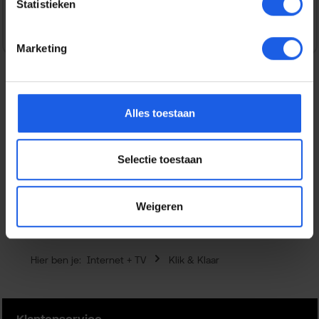
Statistieken
Marketing
Beschrijving
Alles toestaan
De Klik&Klaar hoezen voor de nieuwe Odido Klik&Klaar
modem zijn ontworpen door een samenwerking tussen
Selectie toestaan
Studio Truly…
Meer
Eigenschappen
Weigeren
Hier ben je:
Internet + TV
Klik & Klaar