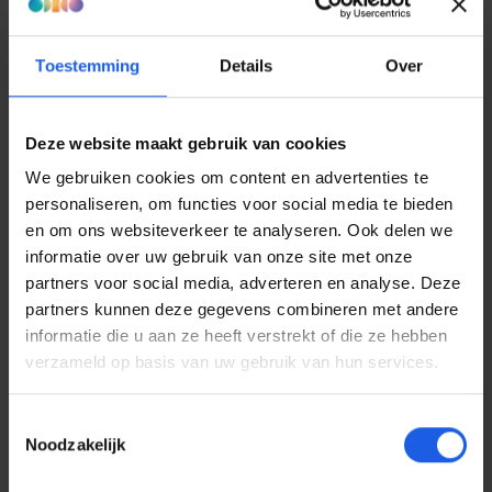
accessoires.odido.nl. Zo actueel en accuraat mogelijk te
houden. Ondanks onze zorgvuldigheid kunnen er echter
fouten of onvolkomenheden voorkomen.
Toestemming
Details
Over
Accessoires.odido.nl kan niet aansprakelijk worden gesteld
voor eventuele onjuistheden of onvolledigheden in de
verstrekte informatie. Het gebruik van de informatie en
Deze website maakt gebruik van cookies
diensten op onze website is volledig op eigen risico.
Accessoires.odido.nl is niet aansprakelijk voor enige schade
We gebruiken cookies om content en advertenties te
die voortvloeit uit het gebruik van deze webwinkel.
personaliseren, om functies voor social media te bieden
en om ons websiteverkeer te analyseren. Ook delen we
Auteursrechten en intellectueel eigendom
informatie over uw gebruik van onze site met onze
Alle inhoud op deze website, waaronder teksten,
partners voor social media, adverteren en analyse. Deze
afbeeldingen, logo's en grafische elementen, is eigendom
partners kunnen deze gegevens combineren met andere
van Accessoires.odido.nl of haar licentiegevers, tenzij
informatie die u aan ze heeft verstrekt of die ze hebben
anders vermeld. Het is niet toegestaan om deze inhoud
verzameld op basis van uw gebruik van hun services.
zonder schriftelijke toestemming van Accessoires.odido.nl
te kopiëren, verspreiden of openbaar te maken.
Toestemmingsselectie
Noodzakelijk
Externe links
Deze webwinkel kan links bevatten naar externe websites