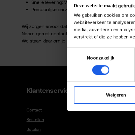
Snelle levering: Vandaag besteld, supersnel in hu
Deze website maakt gebruik
Persoonlijke service: We staan altijd klaar om je t
We gebruiken cookies om cont
websiteverkeer te analyseren
Wij zorgen ervoor dat je bestelling zo snel mogelijk b
media, adverteren en analys
Neem gerust contact op met onze klantenservice vi
verstrekt of die ze hebben v
We staan klaar om je te helpen!
Toestemmingsselectie
Noodzakelijk
Klantenservice
Weigeren
Contact
Bestellen
Betalen