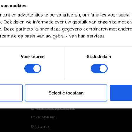
is.
 van cookies
e helpen bij je keuze.
ent en advertenties te personaliseren, om functies voor social
. Ook delen we informatie over uw gebruik van onze site met on
ij jou wordt afgeleverd. Vragen over je bestelling?
e. Deze partners kunnen deze gegevens combineren met andere i
a
accessoiresodido@mconomy.nl
of
071-2032075
.
erzameld op basis van uw gebruik van hun services.
Voorkeuren
Statistieken
Voorwaarden
Selectie toestaan
Algemene voorwaarden
Privacybeleid
Disclaimer