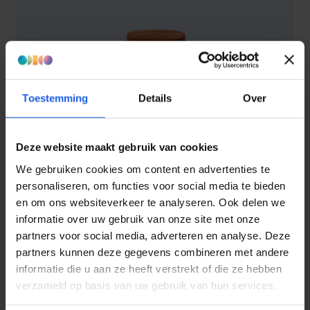
Toestemming
Details
Over
Deze website maakt gebruik van cookies
We gebruiken cookies om content en advertenties te
Klik&Klaar modemhoes copper
personaliseren, om functies voor social media te bieden
€ 24,99
Normale prijs:
en om ons websiteverkeer te analyseren. Ook delen we
informatie over uw gebruik van onze site met onze
partners voor social media, adverteren en analyse. Deze
1-2-3 deal
partners kunnen deze gegevens combineren met andere
informatie die u aan ze heeft verstrekt of die ze hebben
verzameld op basis van uw gebruik van hun services.