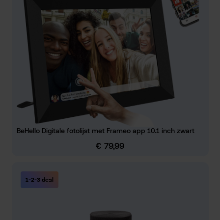
BeHello Digitale fotolijst met Frameo app 10.1 inch zwart
€ 79,99
Normale prijs:
1-2-3 deal