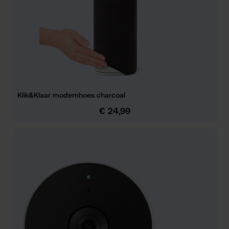
Klik&Klaar modemhoes charcoal
€ 24,99
Normale prijs: