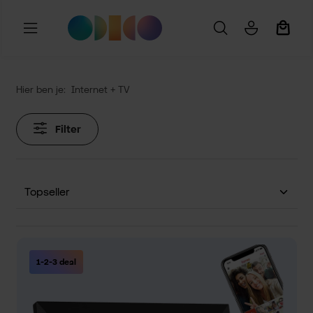
Ga naar de hoofdinhoud
Winkel
Hier ben je:
Internet + TV
Filter
1-2-3 deal