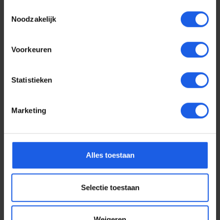
Toestemmingsselectie
Noodzakelijk
Voorkeuren
Statistieken
Klik&Klaar modemhoes green
€ 24,99
Normale prijs:
Marketing
1-2-3 deal
Alles toestaan
Selectie toestaan
Weigeren