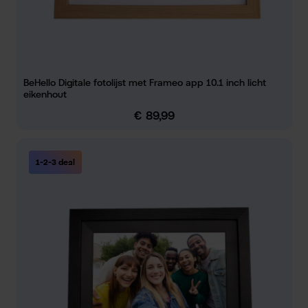
BeHello Digitale fotolijst met Frameo app 10.1 inch licht
eikenhout
€ 89,99
Normale prijs:
1-2-3 deal