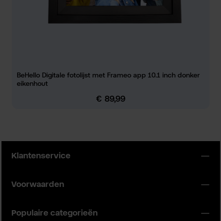
BeHello Digitale fotolijst met Frameo app 10.1 inch donker
eikenhout
€ 89,99
Normale prijs:
Klantenservice
Voorwaarden
Populaire categorieën