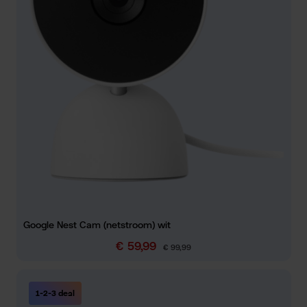
Google Nest Cam (netstroom) wit
€ 59,99
Verkoopprijs:
Normale prijs:
€ 99,99
1-2-3 deal