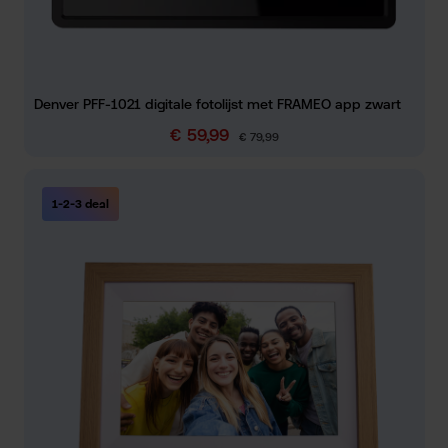
Denver PFF-1021 digitale fotolijst met FRAMEO app zwart
€ 59,99
Verkoopprijs:
Normale prijs:
€ 79,99
1-2-3 deal