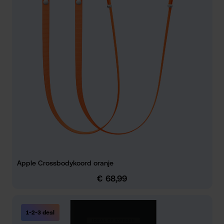
Apple Crossbodykoord oranje
€ 68,99
Normale prijs:
1-2-3 deal