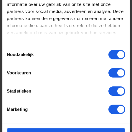
informatie over uw gebruik van onze site met onze
partners voor social media, adverteren en analyse. Deze
partners kunnen deze gegevens combineren met andere
informatie die u aan ze heeft verstrekt of die ze hebben
verzameld op basis van uw gebruik van hun services.
Toestemmingsselectie
Noodzakelijk
Voorkeuren
Statistieken
iDeal of Sweden Polsbandje cosmic glam
€ 34,99
Normale prijs:
Marketing
1-2-3 deal