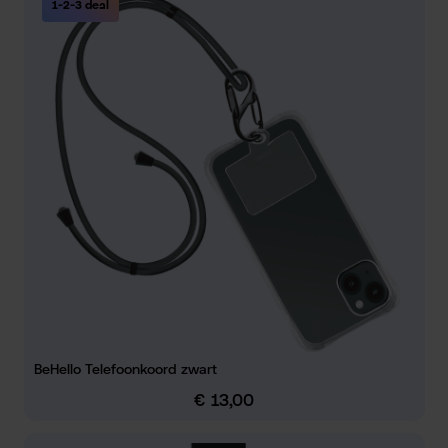
1-2-3 deal
BeHello Telefoonkoord zwart
€ 13,00
Normale prijs: