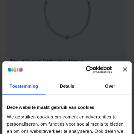
iDeal of Sweden Telefoonkoord blauw
€ 19,99
Normale prijs:
Toestemming
Details
Over
1-2-3 deal
Deze website maakt gebruik van cookies
We gebruiken cookies om content en advertenties te
personaliseren, om functies voor social media te bieden
en om ons websiteverkeer te analyseren. Ook delen we