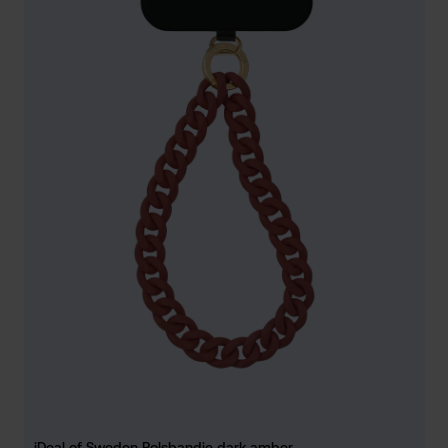
iDeal of Sweden Polsbandje dark amber