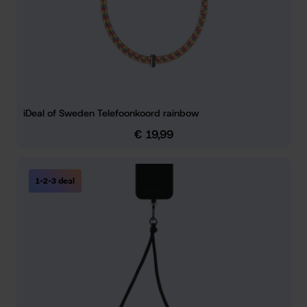
iDeal of Sweden Telefoonkoord rainbow
€ 19,99
Normale prijs:
1-2-3 deal