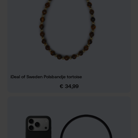
iDeal of Sweden Polsbandje tortoise
€ 34,99
Normale prijs: