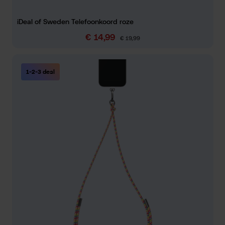
iDeal of Sweden Telefoonkoord roze
€ 14,99
Verkoopprijs:
Normale prijs:
€ 19,99
1-2-3 deal