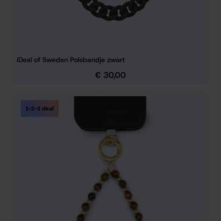
iDeal of Sweden Polsbandje zwart
€ 30,00
Normale prijs:
1-2-3 deal