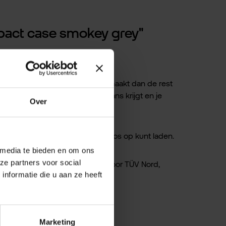
pact case smokey grey"
ng te bieden.
an een stugger materiaal is gemaakt dan de rest
s, waardoor valschade geen kans krijgt en je
Over
sje kunt bevestigen en draadloos op kunt laden.
 media te bieden en om ons
ze partners voor social
 van dit product. Volgens tests door TÜV Nord,
nformatie die u aan ze heeft
daard hoesjes.
Marketing