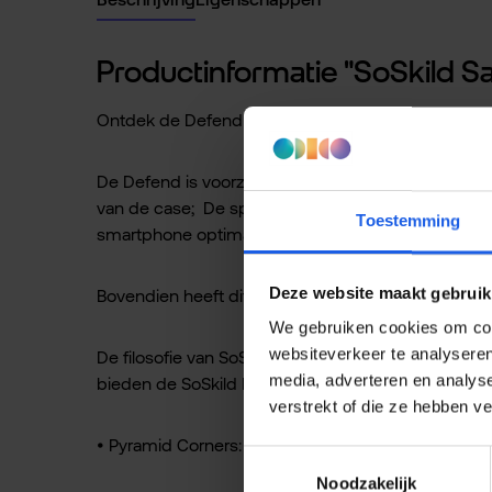
Productinformatie "SoSkild 
Ontdek de Defend Heavy Impact Hoes voor de Sam
De Defend is voorzien van unieke, schokabsorberen
van de case; De speciale structuur zorgt ervoor d
Toestemming
smartphone optimaal wordt verdedigd - vandaar 
Deze website maakt gebruik
Bovendien heeft dit hoesje een ingebouwde magnet
We gebruiken cookies om cont
websiteverkeer te analyseren
De filosofie van SoSkild, “ultieme bescherming door 
media, adverteren en analys
bieden de SoSkild Defend hoesjes tot 200% verbete
verstrekt of die ze hebben v
• Pyramid Corners: Schokabsorberende hoeken: Mi
Toestemmingsselectie
Noodzakelijk