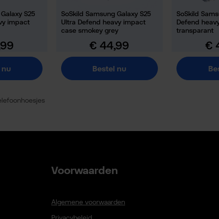
 Galaxy S25
SoSkild Samsung Galaxy S25
SoSkild Sams
vy impact
Ultra Defend heavy impact
Defend heav
case smokey grey
transparant
,99
€ 44,99
€ 
ijs:
Normale prijs:
Norma
 nu
Bestel nu
Be
elefoonhoesjes
Voorwaarden
Algemene voorwaarden
Privacybeleid