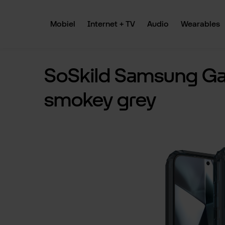
 naar de hoofdinhoud
Ga naar de zoekopdracht
Ga naar de hoofdnavigatie
Mobiel
Internet + TV
Audio
Wearables
SoSkild Samsung Ga
smokey grey
Afbeeldingengalerij overslaan