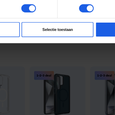
den
tootweerstand
Selectie toestaan
bescherming
1-2-3 deal
1-2-3 deal