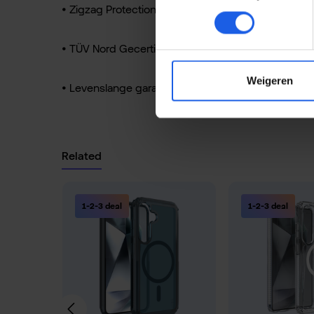
• Zigzag Protection®: Impact verdeling naar de ran
• TÜV Nord Gecertificeerd: Tot 200% verbeterde s
Weigeren
• Levenslange garantie: Duurzame investering in 
Related
Productgalerij overslaan
1-2-3 deal
1-2-3 deal