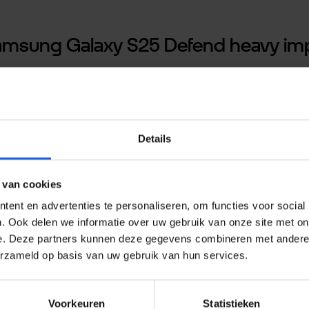
Samsung Galaxy S25 Defend heavy im
sung Galaxy S25, ontworpen om je toestel ultieme beschermi
de Pyramid Corners® en uitgerust met Zigzag Protection® die v
at impact wordt omgezet en verdeeld naar de randen van de hoe
Details
de naam Defend.
 van cookies
ische ring waarmee je de Magsafe lader eenvoudig aan je hoe
ent en advertenties te personaliseren, om functies voor social
. Ook delen we informatie over uw gebruik van onze site met on
doordachte constructie”, is duidelijk terug te zien in elk detail
e. Deze partners kunnen deze gegevens combineren met andere i
rde weerstand tegen stoten en vallen in vergelijking met stan
erzameld op basis van uw gebruik van hun services.
nder stuiteren en valschade
Voorkeuren
Statistieken