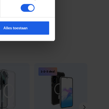
Alles toestaan
1-2-3 deal
1-2-3 d