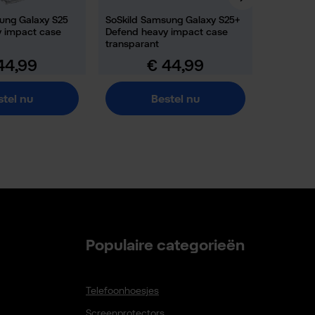
ung Galaxy S25
SoSkild Samsung Galaxy S25+
SoSkild 
y impact case
Defend heavy impact case
Defend h
transparant
smokey g
44,99
€ 44,99
le prijs:
Normale prijs:
stel nu
Bestel nu
Populaire categorieën
Telefoonhoesjes
Screenprotectors