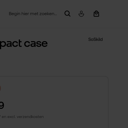
Winkelwagentje be
pact case
SoSkild
9
TW en excl. verzendkosten