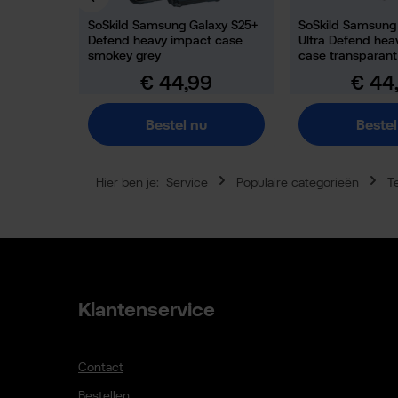
SoSkild Samsung Galaxy S25+
SoSkild Samsung
Defend heavy impact case
Ultra Defend hea
smokey grey
case transparant
€ 44,99
€ 44
Normale prijs:
Normale pr
Bestel nu
Bestel
Hier ben je:
Service
Populaire categorieën
T
Klantenservice
Contact
Bestellen