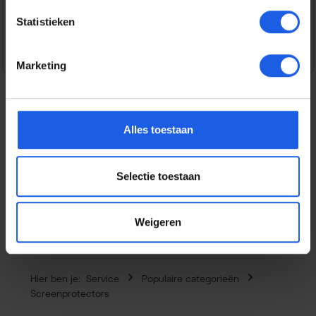
Veilig en snel betalen
Statistieken
Marketing
Alles toestaan
Beschrijving
Ultimate Protection, zonder het design van je iPhone 17
Pro te verstoren. Deze SoSkild Premium Full Island
Selectie toestaan
Camera Protector…
Meer
Eigenschappen
Weigeren
Hier ben je:
Service
Populaire categorieën
Screenprotectors