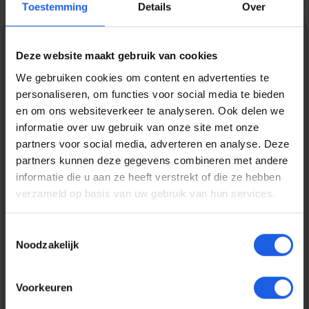
Toestemming
Details
Over
1-2-3 deal
Deze website maakt gebruik van cookies
We gebruiken cookies om content en advertenties te
Normale prijs:
€ 14,99
personaliseren, om functies voor social media te bieden
Prijzen incl. BTW en excl. verzendkosten
en om ons websiteverkeer te analyseren. Ook delen we
informatie over uw gebruik van onze site met onze
partners voor social media, adverteren en analyse. Deze
Bestel nu
partners kunnen deze gegevens combineren met andere
informatie die u aan ze heeft verstrekt of die ze hebben
verzameld op basis van uw gebruik van hun services.
Productnummer:
EAN:
SOSPICP00001
8720574993851
Merk:
Toestemmingsselectie
SoSkild
Noodzakelijk
Gratis verzending vanaf € 25,-
Voorkeuren
14 dagen bedenktijd