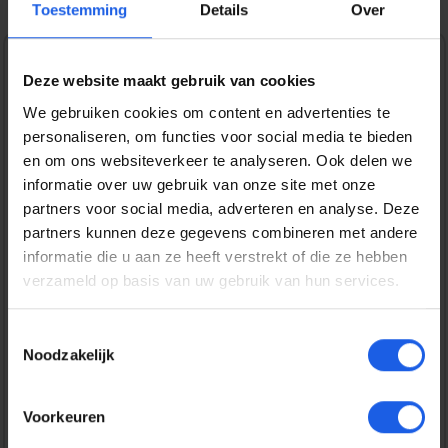
Toestemming
Details
Over
1-2-3 deal
Deze website maakt gebruik van cookies
We gebruiken cookies om content en advertenties te
Normale prijs:
€ 44,99
personaliseren, om functies voor social media te bieden
Prijzen incl. BTW en excl. verzendkosten
en om ons websiteverkeer te analyseren. Ook delen we
informatie over uw gebruik van onze site met onze
partners voor social media, adverteren en analyse. Deze
Bestel nu
partners kunnen deze gegevens combineren met andere
informatie die u aan ze heeft verstrekt of die ze hebben
verzameld op basis van uw gebruik van hun services.
Productnummer:
EAN:
IOSIDVLCMS-I2561P-579
7340225436684
Merk:
Toestemmingsselectie
iDeal of Sweden
Noodzakelijk
Gratis verzending vanaf € 25,-
Voorkeuren
14 dagen bedenktijd