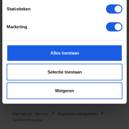
Veilig en snel betalen
Statistieken
Marketing
Alles toestaan
Beschrijving
De Vegan Leather Case MagSafe iPhone 17 Pro Timeless
Leo geeft je telefoon een opvallende en trendy uitstraling.
Selectie toestaan
Het zachte…
Meer
Eigenschappen
Weigeren
Hier ben je:
Service
Populaire categorieën
Telefoonhoesjes