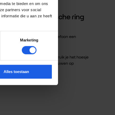
 media te bieden en om ons
ze partners voor social
w case met magnetische ring
nformatie die u aan ze heeft
subtiele glinstering geeft je telefoon een
Marketing
j MagSafe-compatibiliteit gebruik je het hoesje
tot 3 meter, zodat je kunt vertrouwen op
Alles toestaan