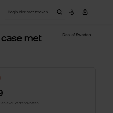
Winkelwagentje be
w case met
iDeal of Sweden
9
TW en excl. verzendkosten