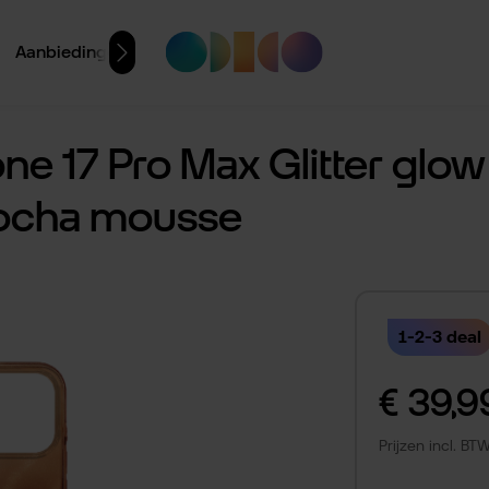
Aanbiedingen
ne 17 Pro Max Glitter glo
mocha mousse
1-2-3 deal
Normale prijs:
€ 39,9
Prijzen incl. B