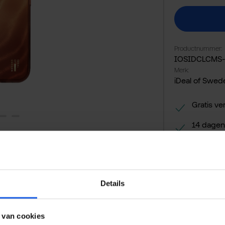
Productnummer:
IOSIDCLCMS-
Merk:
iDeal of Swed
Gratis ve
14 dagen
Veilig en
Details
 van cookies