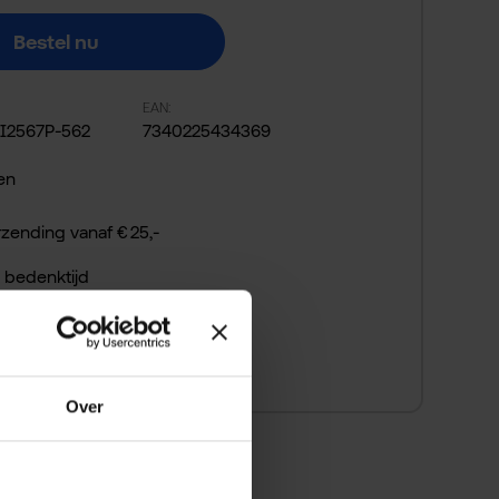
Bestel nu
EAN:
I2567P-562
7340225434369
en
rzending vanaf € 25,-
 bedenktijd
 snel betalen
Over