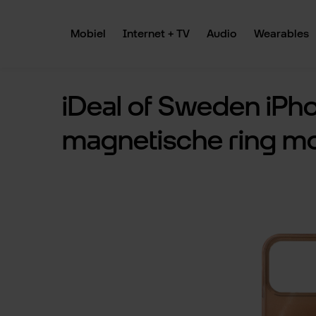
 naar de hoofdinhoud
Ga naar de zoekopdracht
Ga naar de hoofdnavigatie
Mobiel
Internet + TV
Audio
Wearables
iDeal of Sweden iPho
magnetische ring 
Afbeeldingengalerij overslaan