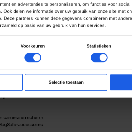
ent en advertenties te personaliseren, om functies voor social
. Ook delen we informatie over uw gebruik van onze site met on
Sweden iPhone 17 Pro Max Glitter glo
e. Deze partners kunnen deze gegevens combineren met andere i
erzameld op basis van uw gebruik van hun services.
itter Glow Case in Mocha Mousse. Het transparante ontwerp met 
Voorkeuren
Statistieken
ooi zichtbaar blijft.
en extra bescherming wanneer je je telefoon neerlegt. Dankzi
accessoires. Het hoesje is bovendien onafhankelijk valgetest 
Selectie toestaan
ing
an camera en scherm
MagSafe-accessoires