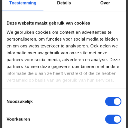
Toestemming
Details
Over
1-2-3 deal
Deze website maakt gebruik van cookies
We gebruiken cookies om content en advertenties te
Normale prijs:
€ 39,99
personaliseren, om functies voor social media te bieden
Prijzen incl. BTW en excl. verzendkosten
en om ons websiteverkeer te analyseren. Ook delen we
informatie over uw gebruik van onze site met onze
partners voor social media, adverteren en analyse. Deze
Bestel nu
partners kunnen deze gegevens combineren met andere
informatie die u aan ze heeft verstrekt of die ze hebben
verzameld op basis van uw gebruik van hun services.
Productnummer:
EAN:
IOSIDFCMS-I2561P-257
7340225434512
Merk:
Toestemmingsselectie
iDeal of Sweden
Noodzakelijk
Gratis verzending vanaf € 25,-
Voorkeuren
14 dagen bedenktijd