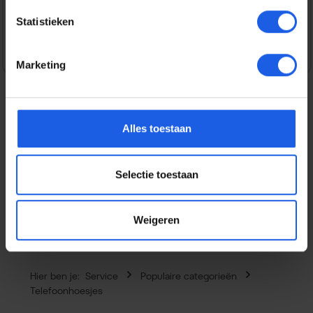
Veilig en snel betalen
Statistieken
Marketing
Alles toestaan
Beschrijving
Geef je Phone 17 Pro een persoonlijk tintje met dit
opvallende Rose Pearl Marble hoesje van iDeal of Sweden.
Selectie toestaan
Het hoesje heef…
Meer
Eigenschappen
Weigeren
Hier ben je:
Service
Populaire categorieën
Telefoonhoesjes