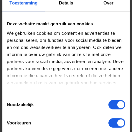
Toestemming
Details
Over
1-2-3 deal
Deze website maakt gebruik van cookies
We gebruiken cookies om content en advertenties te
Normale prijs:
€ 39,99
personaliseren, om functies voor social media te bieden
Prijzen incl. BTW en excl. verzendkosten
en om ons websiteverkeer te analyseren. Ook delen we
informatie over uw gebruik van onze site met onze
partners voor social media, adverteren en analyse. Deze
Bestel nu
partners kunnen deze gegevens combineren met andere
informatie die u aan ze heeft verstrekt of die ze hebben
verzameld op basis van uw gebruik van hun services.
Productnummer:
EAN:
IOSIDFCMS-I2561-257
7340225434482
Merk:
Toestemmingsselectie
iDeal of Sweden
Noodzakelijk
Gratis verzending vanaf € 25,-
Voorkeuren
14 dagen bedenktijd