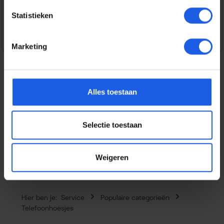
Veilig en snel betalen
Statistieken
Marketing
Alles toestaan
Beschrijving
Geef je Phone 17 een persoonlijk tintje met dit opvallende
Rose Pearl Marble hoesje van iDeal of Sweden. Het hoesje
Selectie toestaan
heeft ee…
Meer
Eigenschappen
Weigeren
Hier ben je:
Service
Populaire categorieën
Telefoonhoesjes