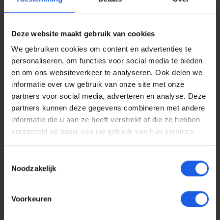
Deze website maakt gebruik van cookies
1-2-3 deal
We gebruiken cookies om content en advertenties te
Normale prijs:
€ 34,99
personaliseren, om functies voor social media te bieden
en om ons websiteverkeer te analyseren. Ook delen we
Prijzen incl. BTW en excl. verzendkosten
informatie over uw gebruik van onze site met onze
partners voor social media, adverteren en analyse. Deze
partners kunnen deze gegevens combineren met andere
Bestel nu
informatie die u aan ze heeft verstrekt of die ze hebben
verzameld op basis van uw gebruik van hun services.
Productnummer:
EAN:
IDCW-522
7340225417256
Toestemmingsselectie
Merk:
iDeal of Sweden
Noodzakelijk
Gratis verzending vanaf € 25,-
Voorkeuren
14 dagen bedenktijd