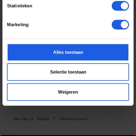
Statistieken
Veilig en snel betalen
Marketing
Alles toestaan
Beschrijving
Houd je smartphone altijd veilig en binnen handbereik
met de iDeal of Sweden Universal Phone Wristlet. Deze
Selectie toestaan
stijlvolle en pr…
Meer
Eigenschappen
Weigeren
Hier ben je:
Mobiel
Telefoonkoord