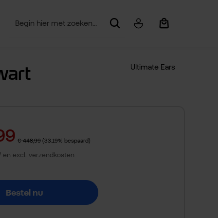
Winkelwagentje be
wart
Ultimate Ears
99
Normale prijs:
€ 448,99
(33.19% bespaard)
TW en excl. verzendkosten
Bestel nu