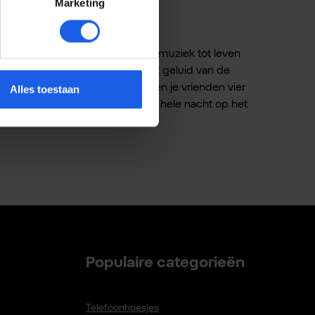
Marketing
art"
le dynamische bereik brengt je muziek tot leven
t terras of het dak) en past het geluid van de
én optische ingang kunnen jij en je vrienden vier
Alles toestaan
die tot 24 uur meegaat dans je de hele nacht op het
estje.
Populaire categorieën
Telefoonhoesjes