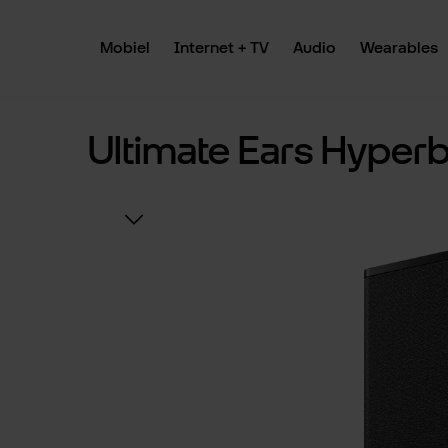
 naar de hoofdinhoud
Ga naar de zoekopdracht
Ga naar de hoofdnavigatie
Mobiel
Internet + TV
Audio
Wearables
Ultimate Ears Hyper
Afbeeldingengalerij overslaan