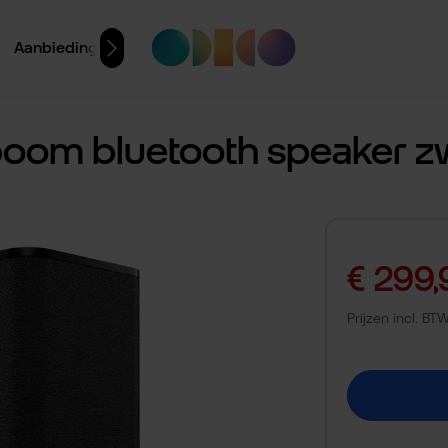
Aanbiedingen
boom bluetooth speaker z
Verkoopprijs:
€ 299,
Prijzen incl. B