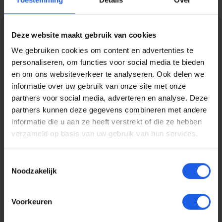
Deze website maakt gebruik van cookies
Verkoopprijs:
€ 269,99
Normale prijs:
€ 379,99
(28.95% bespaard)
We gebruiken cookies om content en advertenties te
Prijzen incl. BTW en excl. verzendkosten
personaliseren, om functies voor social media te bieden
en om ons websiteverkeer te analyseren. Ook delen we
informatie over uw gebruik van onze site met onze
Bestel nu
partners voor social media, adverteren en analyse. Deze
partners kunnen deze gegevens combineren met andere
Productnummer:
EAN:
informatie die u aan ze heeft verstrekt of die ze hebben
LOG-984-001867
5099206113701
verzameld op basis van uw gebruik van hun services.
Merk:
Oplader informatie:
Ultimate Ears
Toestemmingsselectie
7.5 - 15
W
Noodzakelijk
Gratis verzending vanaf € 25,-
Voorkeuren
14 dagen bedenktijd