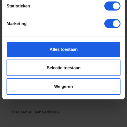
Statistieken
Veilig en snel betalen
Marketing
Alles toestaan
Beschrijving
Ontdek de kracht en het gemak van de Ultimate Ears
Selectie toestaan
EPICBOOM 4. Deze speaker biedt indrukwekkend 360-
graden geluid en een die…
Meer
Eigenschappen
Weigeren
Hier ben je:
Aanbiedingen