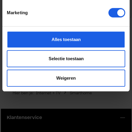
Marketing
Alles toestaan
Beschrijving
Maak je huis slimmer én energiezuiniger met de Tado
Essential Kit. Deze set bevat een bedrade Slimme
Selectie toestaan
Thermostaat V3+ en een…
Meer
Weigeren
Hier ben je:
Internet + TV
Smarthome
Klantenservice