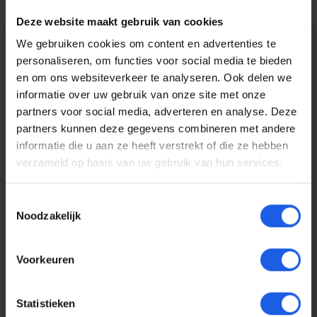
Deze website maakt gebruik van cookies
We gebruiken cookies om content en advertenties te
Verkoopprijs:
€ 229,99
personaliseren, om functies voor social media te bieden
Normale prijs:
€ 349,99
(34.29% bespaard)
en om ons websiteverkeer te analyseren. Ook delen we
Prijzen incl. BTW en excl. verzendkosten
informatie over uw gebruik van onze site met onze
partners voor social media, adverteren en analyse. Deze
partners kunnen deze gegevens combineren met andere
Bestel nu
informatie die u aan ze heeft verstrekt of die ze hebben
verzameld op basis van uw gebruik van hun services.
Productnummer:
EAN:
TD-33-028
4260328611869
Toestemmingsselectie
Merk:
TADO
Noodzakelijk
Gratis verzending vanaf € 25,-
Voorkeuren
14 dagen bedenktijd
Statistieken
Veilig en snel betalen