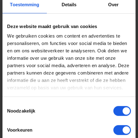
Toestemming
Details
Over
Deze website maakt gebruik van cookies
1-2-3 deal
We gebruiken cookies om content en advertenties te
personaliseren, om functies voor social media te bieden
Normale prijs:
€ 44,99
en om ons websiteverkeer te analyseren. Ook delen we
Prijzen incl. BTW en excl. verzendkosten
informatie over uw gebruik van onze site met onze
partners voor social media, adverteren en analyse. Deze
partners kunnen deze gegevens combineren met andere
Bestel nu
informatie die u aan ze heeft verstrekt of die ze hebben
verzameld op basis van uw gebruik van hun services.
Productnummer:
EAN:
SOSIMP0142
8720574993202
Toestemmingsselectie
Merk:
Noodzakelijk
SoSkild
Voorkeuren
Gratis verzending vanaf € 25,-