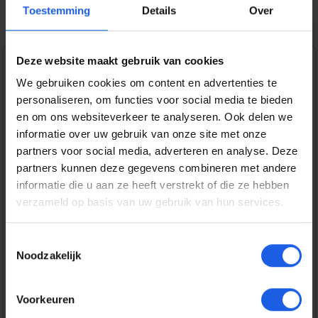
Toestemming
Details
Over
Deze website maakt gebruik van cookies
1-2-3 deal
We gebruiken cookies om content en advertenties te
personaliseren, om functies voor social media te bieden
Normale prijs:
€ 44,99
en om ons websiteverkeer te analyseren. Ook delen we
Prijzen incl. BTW en excl. verzendkosten
informatie over uw gebruik van onze site met onze
partners voor social media, adverteren en analyse. Deze
partners kunnen deze gegevens combineren met andere
Bestel nu
informatie die u aan ze heeft verstrekt of die ze hebben
verzameld op basis van uw gebruik van hun services.
Productnummer:
EAN:
SOSIMP0148
8720574993622
Toestemmingsselectie
Merk:
Noodzakelijk
SoSkild
Voorkeuren
Gratis verzending vanaf € 25,-