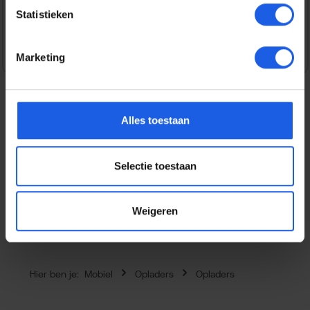
Statistieken
Veilig en snel betalen
Marketing
Alles toestaan
Beschrijving
Laad je Samsung Galaxy device of andere
Selectie toestaan
USB‑C‑apparaten razendsnel op met de Samsung 60W
Power Adapter. Deze compacte adapte…
Meer
Eigenschappen
Weigeren
Hier ben je:
Mobiel
Opladers
Opladers