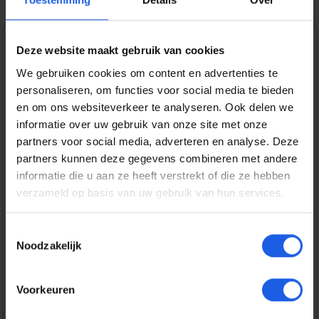
Deze website maakt gebruik van cookies
1-2-3 deal
We gebruiken cookies om content en advertenties te
Normale prijs:
€ 52,99
personaliseren, om functies voor social media te bieden
en om ons websiteverkeer te analyseren. Ook delen we
Prijzen incl. BTW en excl. verzendkosten
informatie over uw gebruik van onze site met onze
partners voor social media, adverteren en analyse. Deze
partners kunnen deze gegevens combineren met andere
Bestel nu
informatie die u aan ze heeft verstrekt of die ze hebben
verzameld op basis van uw gebruik van hun services.
Productnummer:
EAN:
SAMEP-T6010NBEGWW
8806097735618
Toestemmingsselectie
Merk:
Noodzakelijk
Samsung
Gratis verzending vanaf € 25,-
Voorkeuren
14 dagen bedenktijd