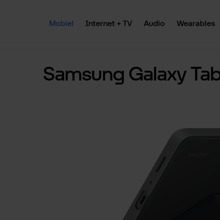
 naar de hoofdinhoud
Ga naar de zoekopdracht
Ga naar de hoofdnavigatie
Mobiel
Internet + TV
Audio
Wearables
Samsung Galaxy Tab 
Afbeeldingengalerij overslaan