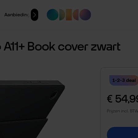
Aanbiedingen
A11+ Book cover zwart
1-2-3 deal
Normale prijs:
€ 54,9
Prijzen incl. B