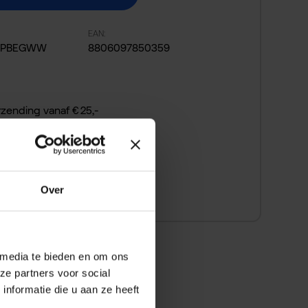
EAN:
0PBEGWW
8806097850359
rzending vanaf € 25,-
 bedenktijd
 snel betalen
Over
 media te bieden en om ons
ze partners voor social
nformatie die u aan ze heeft