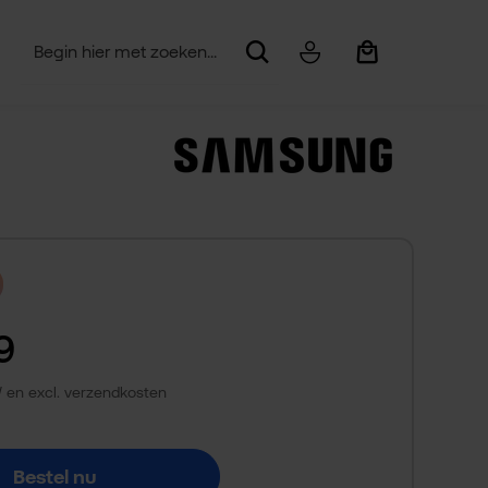
Winkelwagentje be
9
TW en excl. verzendkosten
Bestel nu