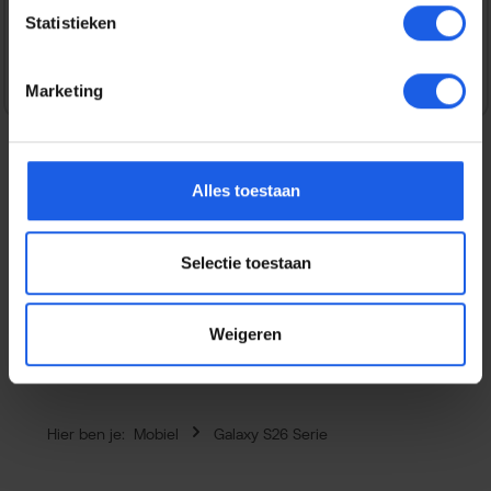
Statistieken
Veilig en snel betalen
Marketing
Alles toestaan
Beschrijving
Dit Samsung siliconen hoesje is een soepel en zijdezacht
Selectie toestaan
hoesje dat je gemakkelijk urenlang comfortabel kunt
vasthouden. He…
Meer
Eigenschappen
Weigeren
Hier ben je:
Mobiel
Galaxy S26 Serie