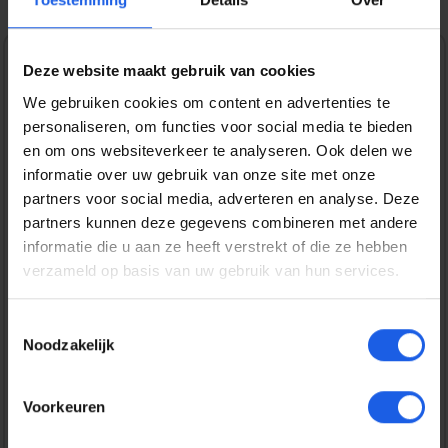
Deze website maakt gebruik van cookies
1-2-3 deal
We gebruiken cookies om content en advertenties te
Normale prijs:
€ 59,99
personaliseren, om functies voor social media te bieden
en om ons websiteverkeer te analyseren. Ook delen we
Prijzen incl. BTW en excl. verzendkosten
informatie over uw gebruik van onze site met onze
partners voor social media, adverteren en analyse. Deze
partners kunnen deze gegevens combineren met andere
Bestel nu
informatie die u aan ze heeft verstrekt of die ze hebben
verzameld op basis van uw gebruik van hun services.
Productnummer:
EAN:
SAMEF-ES948CBEGWW
8806097887225
Toestemmingsselectie
Merk:
Noodzakelijk
Samsung
Gratis verzending vanaf € 25,-
Voorkeuren
14 dagen bedenktijd