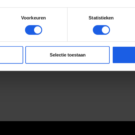
Galaxy S26+ Slim magnet case zwart
Voorkeuren
Statistieken
mbineert een strak design met praktische bescherming. Dankzij 
tas. De ingebouwde magneten zorgen voor een stevige en nauwke
pen voor de S26+ en sluit perfect aan op de knoppen, poorten en
oten. De matte zwarte afwerking geeft je smartphone een minim
ssoires en opladers
Selectie toestaan