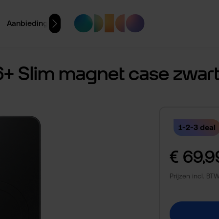
Aanbiedingen
+ Slim magnet case zwar
1-2-3 deal
Normale prijs:
€ 69,9
Prijzen incl. B