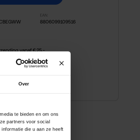
EAN:
7CBEGWW
8806099109516
rzending vanaf € 25,-
 bedenktijd
 snel betalen
Over
 media te bieden en om ons
ze partners voor social
nformatie die u aan ze heeft