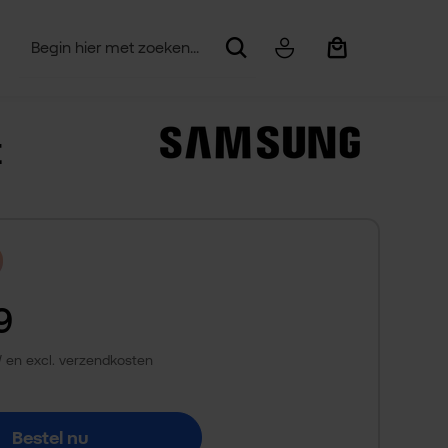
Winkelwagentje be
t
9
TW en excl. verzendkosten
Bestel nu