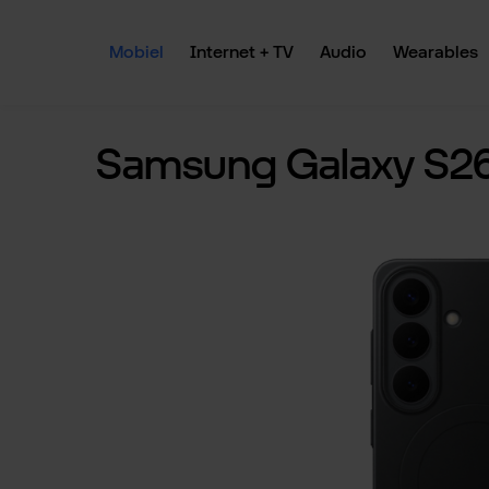
 naar de hoofdinhoud
Ga naar de zoekopdracht
Ga naar de hoofdnavigatie
Mobiel
Internet + TV
Audio
Wearables
Samsung Galaxy S26
Afbeeldingengalerij overslaan