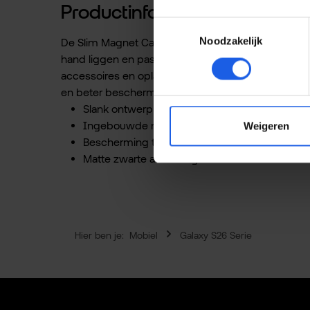
Productinformatie "Samsung 
Toestemmingsselectie
Noodzakelijk
De Slim Magnet Case voor de Samsung Galaxy S26+ co
hand liggen en past hij moeiteloos in je zak of 
accessoires en opladers. De case is speciaal ontwor
en beter beschermd tegen krassen en dagelijkse st
Slank ontwerp zonder onnodige dikte
Ingebouwde magneten voor compatibele acce
Weigeren
Bescherming tegen krassen en lichte stoten
Matte zwarte afwerking voor een strakke look
Hier ben je:
Mobiel
Galaxy S26 Serie