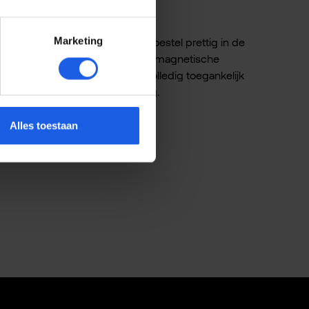
"
Marketing
het slanke profiel blijft je toestel prettig in de
urige uitlijning met compatibele magnetische
 camera. Zo blijft je toestel volledig toegankelijk
alistische, premium uitstraling.
Alles toestaan