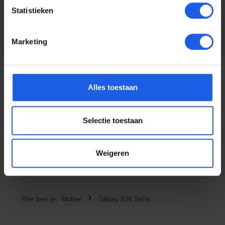
Statistieken
Veilig en snel betalen
Marketing
Alles toestaan
Beschrijving
Bescherm je Samsung Galaxy S26 zonder het stijlvolle
Selectie toestaan
design te verbergen met de Samsung Clear Magnet Case.
Deze transparante…
Meer
Eigenschappen
Weigeren
Hier ben je:
Mobiel
Galaxy S26 Serie