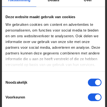
Deze website maakt gebruik van cookies
1-2-3 deal
We gebruiken cookies om content en advertenties te
Normale prijs:
€ 49,99
personaliseren, om functies voor social media te bieden
en om ons websiteverkeer te analyseren. Ook delen we
Prijzen incl. BTW en excl. verzendkosten
informatie over uw gebruik van onze site met onze
partners voor social media, adverteren en analyse. Deze
partners kunnen deze gegevens combineren met andere
Bestel nu
informatie die u aan ze heeft verstrekt of die ze hebben
verzameld op basis van uw gebruik van hun services.
Productnummer:
EAN:
SAMEF-CS942CTEGWW
8806097935650
Toestemmingsselectie
Merk:
Noodzakelijk
Samsung
Gratis verzending vanaf € 25,-
Voorkeuren
14 dagen bedenktijd