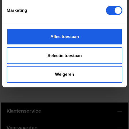
Marketing
Alles toestaan
Beschrijving
Dit Samsung Siliconen Hoesje is een soepel en zijdezacht
Selectie toestaan
hoesje dat je gemakkelijk urenlang comfortabel kunt
vasthouden.Het…
Meer
Eigenschappen
Weigeren
Klantenservice
Voorwaarden