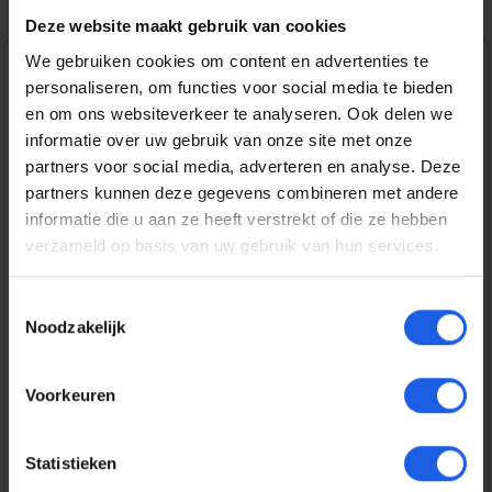
Deze website maakt gebruik van cookies
We gebruiken cookies om content en advertenties te
Normale prijs:
€ 39,99
personaliseren, om functies voor social media te bieden
en om ons websiteverkeer te analyseren. Ook delen we
Prijzen incl. BTW en excl. verzendkosten
informatie over uw gebruik van onze site met onze
partners voor social media, adverteren en analyse. Deze
partners kunnen deze gegevens combineren met andere
Bestel nu
informatie die u aan ze heeft verstrekt of die ze hebben
verzameld op basis van uw gebruik van hun services.
Productnummer:
EAN:
SAMEF-PS721CMEGWW
8806095769479
Toestemmingsselectie
Merk:
Noodzakelijk
Samsung
Gratis verzending vanaf € 25,-
Voorkeuren
14 dagen bedenktijd
Statistieken
Veilig en snel betalen