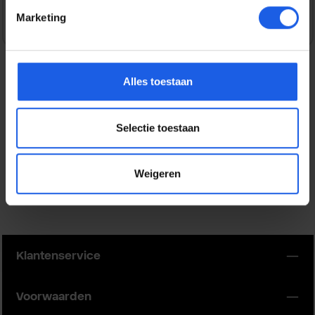
Marketing
Alles toestaan
Beschrijving
Geef je Galaxy Flip6 / Flip7 FE een unieke uitstraling met
Selectie toestaan
de Samsung Flipsuit Case. Dankzij de bijgelever…
Meer
Eigenschappen
Weigeren
Klantenservice
Voorwaarden