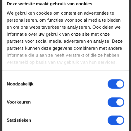
Deze website maakt gebruik van cookies
We gebruiken cookies om content en advertenties te
personaliseren, om functies voor social media te bieden
Normale prijs:
€ 49,99
en om ons websiteverkeer te analyseren. Ook delen we
Prijzen incl. BTW en excl. verzendkosten
informatie over uw gebruik van onze site met onze
partners voor social media, adverteren en analyse. Deze
partners kunnen deze gegevens combineren met andere
Bestel nu
informatie die u aan ze heeft verstrekt of die ze hebben
verzameld op basis van uw gebruik van hun services.
Productnummer:
EAN:
SAMEF-ZF741CTEGWW
8806095613895
Toestemmingsselectie
Merk:
Noodzakelijk
Samsung
Voorkeuren
Gratis verzending vanaf € 25,-
14 dagen bedenktijd
Statistieken
Veilig en snel betalen