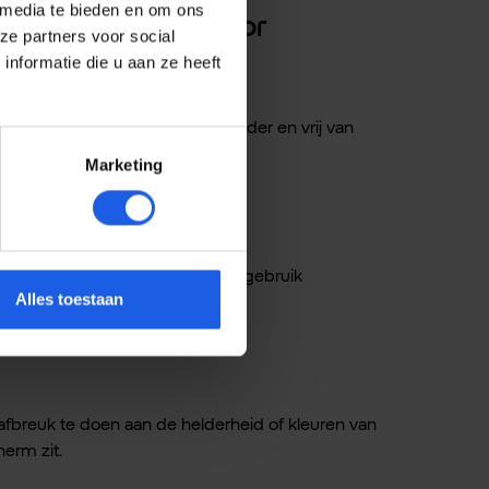
 media te bieden en om ons
film screen protector
ze partners voor social
nformatie die u aan ze heeft
or iedereen die zijn scherm helder en vrij van
Marketing
 in fel zonlicht. Ideaal voor het gebruik
Alles toestaan
afbreuk te doen aan de helderheid of kleuren van
herm zit.