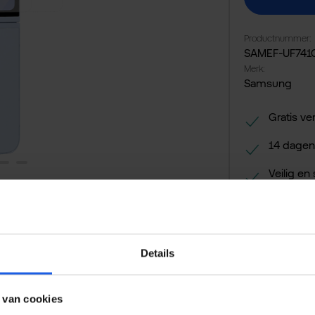
Productnummer:
SAMEF-UF74
Merk:
Samsung
Gratis ve
14 dagen
Veilig en
Details
 van cookies