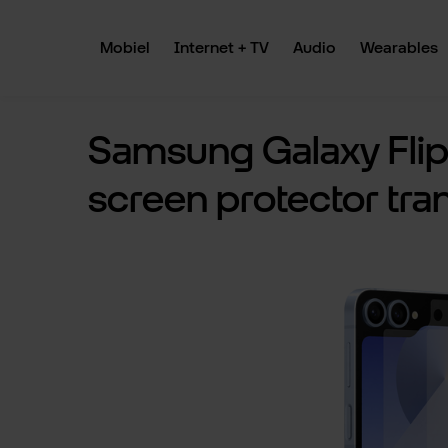
 naar de hoofdinhoud
Ga naar de zoekopdracht
Ga naar de hoofdnavigatie
Mobiel
Internet + TV
Audio
Wearables
Samsung Galaxy Flip6 
screen protector tra
Afbeeldingengalerij overslaan