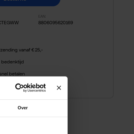
EAN:
1CTEGWW
8806095620169
rzending vanaf € 25,-
 bedenktijd
 snel betalen
Over