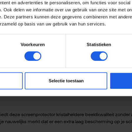
ent en advertenties te personaliseren, om functies voor social
axy Flip6 / Flip7 FE Anti-reflecting 
. Ook delen we informatie over uw gebruik van onze site met on
e. Deze partners kunnen deze gegevens combineren met andere i
erzameld op basis van uw gebruik van hun services.
 Anti-Reflecting Film Transparant, een onmisbare accessoire vo
Voorkeuren
Statistieken
lecties, zodat je altijd een helder zicht hebt op je scherm, zelfs
Selectie toestaan
edt deze screenprotector kristalheldere beeldkwaliteit zonder 
 je nauwelijks merkt dat er een extra laag bescherming op je sc