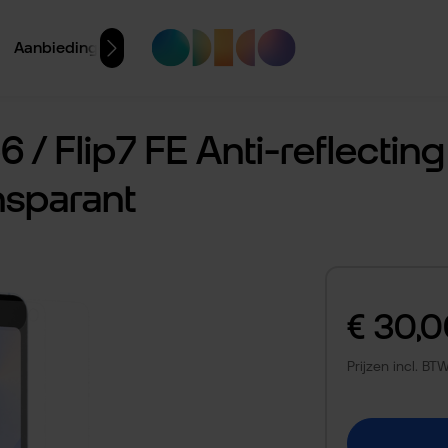
Aanbiedingen
/ Flip7 FE Anti-reflecting
nsparant
Normale prijs:
€ 30,
Prijzen incl. B