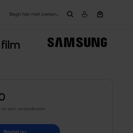
Winkelwagentje be
 film
00
TW en excl. verzendkosten
Bestel nu