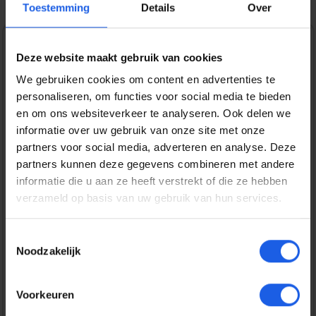
Toestemming
Details
Over
1-2-3 deal
Deze website maakt gebruik van cookies
We gebruiken cookies om content en advertenties te
Normale prijs:
€ 30,00
personaliseren, om functies voor social media te bieden
Prijzen incl. BTW en excl. verzendkosten
en om ons websiteverkeer te analyseren. Ook delen we
informatie over uw gebruik van onze site met onze
partners voor social media, adverteren en analyse. Deze
Bestel nu
partners kunnen deze gegevens combineren met andere
informatie die u aan ze heeft verstrekt of die ze hebben
verzameld op basis van uw gebruik van hun services.
Productnummer:
EAN:
SAMEF-OA576TBEGWW
8806099037789
Merk:
Toestemmingsselectie
Samsung
Noodzakelijk
Gratis verzending vanaf € 25,-
Voorkeuren
14 dagen bedenktijd