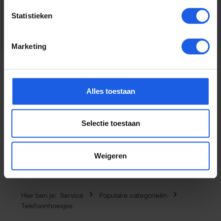
Veilig en snel betalen
Statistieken
Marketing
Alles toestaan
Beschrijving
Deze Samsung Galaxy A57 Card slot case biedt niet alleen
stevige bescherming tegen stoten en krassen, maar is
Selectie toestaan
ook v…
Meer
Eigenschappen
Weigeren
Hier ben je:
Service
Populaire categorieën
Telefoonhoesjes