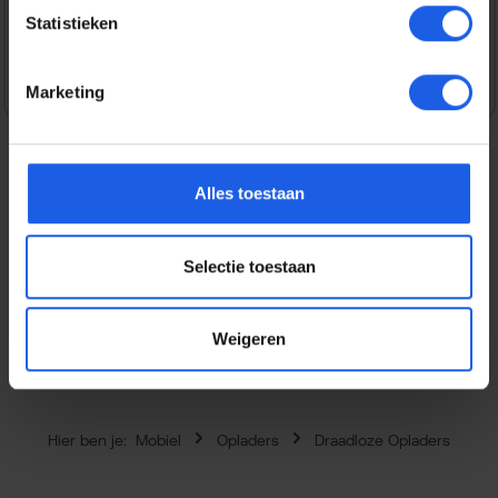
Statistieken
Veilig en snel betalen
Marketing
Alles toestaan
Beschrijving
Met de Samsung Wireless 3-in-1 Charger laad je
Selectie toestaan
eenvoudig drie apparaten tegelijkertijd op. Of het nu je
smartphone, smartwat…
Meer
Eigenschappen
Weigeren
Hier ben je:
Mobiel
Opladers
Draadloze Opladers