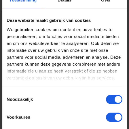
Deze website maakt gebruik van cookies
1-2-3 deal
We gebruiken cookies om content en advertenties te
Normale prijs:
€ 129,99
personaliseren, om functies voor social media te bieden
en om ons websiteverkeer te analyseren. Ook delen we
Prijzen incl. BTW en excl. verzendkosten
informatie over uw gebruik van onze site met onze
partners voor social media, adverteren en analyse. Deze
partners kunnen deze gegevens combineren met andere
Bestel nu
informatie die u aan ze heeft verstrekt of die ze hebben
verzameld op basis van uw gebruik van hun services.
Productnummer:
EAN:
SAMGP-PWU024WIABW
8800289130014
Toestemmingsselectie
Merk:
Noodzakelijk
Samsung
Gratis verzending vanaf € 25,-
Voorkeuren
14 dagen bedenktijd