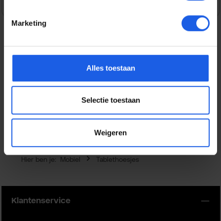
Marketing
Beschrijving
Alles toestaan
Bescherm je OPPO Pad SE tegen krassen, stoten en
dagelijks gebruik met deze tablethoes. De hoes sluit netjes
aan rondom je t…
Meer
Selectie toestaan
Eigenschappen
Weigeren
Hier ben je:
Mobiel
Tablethoesjes
Klantenservice