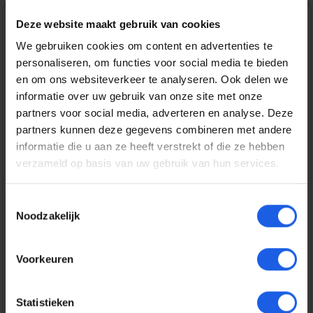
Deze website maakt gebruik van cookies
Normale prijs:
€ 39,99
We gebruiken cookies om content en advertenties te
Prijzen incl. BTW en excl. verzendkosten
personaliseren, om functies voor social media te bieden
en om ons websiteverkeer te analyseren. Ook delen we
informatie over uw gebruik van onze site met onze
Bestel nu
partners voor social media, adverteren en analyse. Deze
partners kunnen deze gegevens combineren met andere
informatie die u aan ze heeft verstrekt of die ze hebben
Productnummer:
EAN:
OPPOPC2417
6932169375603
verzameld op basis van uw gebruik van hun services.
Merk:
OPPO
Toestemmingsselectie
Noodzakelijk
Gratis verzending vanaf € 25,-
14 dagen bedenktijd
Voorkeuren
Veilig en snel betalen
Statistieken