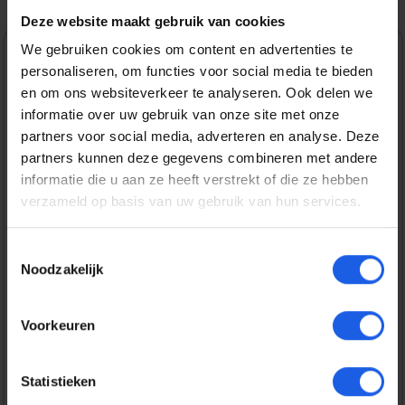
Deze website maakt gebruik van cookies
We gebruiken cookies om content en advertenties te
Normale prijs:
€ 79,99
personaliseren, om functies voor social media te bieden
en om ons websiteverkeer te analyseren. Ook delen we
Prijzen incl. BTW en excl. verzendkosten
informatie over uw gebruik van onze site met onze
partners voor social media, adverteren en analyse. Deze
partners kunnen deze gegevens combineren met andere
Bestel nu
informatie die u aan ze heeft verstrekt of die ze hebben
verzameld op basis van uw gebruik van hun services.
Productnummer:
EAN:
LOG-914-000034
5099206082076
Toestemmingsselectie
Merk:
Noodzakelijk
Logitech
Gratis verzending vanaf € 25,-
Voorkeuren
14 dagen bedenktijd
Statistieken
Veilig en snel betalen