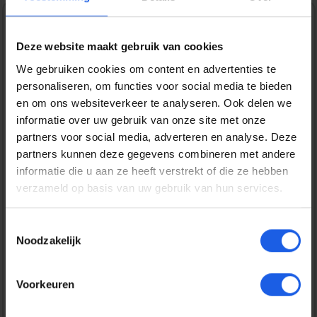
Normale prijs:
€ 49,99
Deze website maakt gebruik van cookies
Prijzen incl. BTW en excl. verzendkosten
We gebruiken cookies om content en advertenties te
personaliseren, om functies voor social media te bieden
en om ons websiteverkeer te analyseren. Ook delen we
Bestel nu
informatie over uw gebruik van onze site met onze
partners voor social media, adverteren en analyse. Deze
Productnummer:
EAN:
partners kunnen deze gegevens combineren met andere
JBL225693
1200130034282
informatie die u aan ze heeft verstrekt of die ze hebben
Merk:
Oplader informatie:
verzameld op basis van uw gebruik van hun services.
JBL
7.5 - 15
W
Toestemmingsselectie
Noodzakelijk
Gratis verzending vanaf € 25,-
14 dagen bedenktijd
Voorkeuren
Veilig en snel betalen