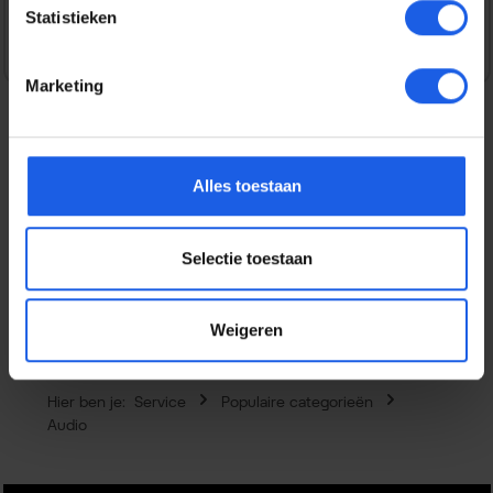
Statistieken
Marketing
Beschrijving
Alles toestaan
De JBL Go 5 laat zien dat je geen grote speaker nodig hebt
voor een krachtige sound. Deze compacte Bluetooth
speaker lev…
Meer
Selectie toestaan
Eigenschappen
Weigeren
Hier ben je:
Service
Populaire categorieën
Audio