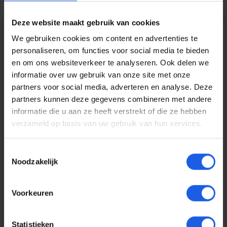
Deze website maakt gebruik van cookies
1-2-3 deal
We gebruiken cookies om content en advertenties te
personaliseren, om functies voor social media te bieden
Normale prijs:
€ 39,99
en om ons websiteverkeer te analyseren. Ook delen we
informatie over uw gebruik van onze site met onze
Prijzen incl. BTW en excl. verzendkosten
partners voor social media, adverteren en analyse. Deze
partners kunnen deze gegevens combineren met andere
informatie die u aan ze heeft verstrekt of die ze hebben
Bestel nu
verzameld op basis van uw gebruik van hun services.
Productnummer:
EAN:
Toestemmingsselectie
GOL601667
7319926016679
Noodzakelijk
Merk:
Golla
Voorkeuren
Gratis verzending vanaf € 25,-
14 dagen bedenktijd
Statistieken