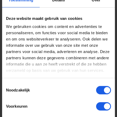
Deze website maakt gebruik van cookies
1-2-3 deal
We gebruiken cookies om content en advertenties te
Normale prijs:
€ 39,99
personaliseren, om functies voor social media te bieden
en om ons websiteverkeer te analyseren. Ook delen we
Prijzen incl. BTW en excl. verzendkosten
informatie over uw gebruik van onze site met onze
partners voor social media, adverteren en analyse. Deze
partners kunnen deze gegevens combineren met andere
Bestel nu
informatie die u aan ze heeft verstrekt of die ze hebben
verzameld op basis van uw gebruik van hun services.
Productnummer:
EAN:
GOL601650
7319926016501
Toestemmingsselectie
Merk:
Noodzakelijk
Golla
Gratis verzending vanaf € 25,-
Voorkeuren
14 dagen bedenktijd