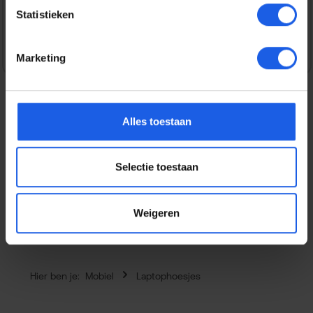
Statistieken
Veilig en snel betalen
Marketing
Alles toestaan
Beschrijving
De Golla Neoprene Laptop Sleeve biedt niet alleen
Selectie toestaan
bescherming voor je laptop, maar ook voor je dagelijkse
essentials. Met ee…
Meer
Eigenschappen
Weigeren
Hier ben je:
Mobiel
Laptophoesjes