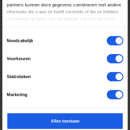
partners kunnen deze gegevens combineren met andere
informatie die u aan ze heeft verstrekt of die ze hebben
verzameld op basis van uw gebruik van hun services.
Toestemmingsselectie
Noodzakelijk
Beschrijving
MagSafe Compatibel Dankzij de verhoogde MagSafe
Voorkeuren
oplaadpuck kun je je vingers om je apparaat wikkelen om
het gemakkelijk op t…
Meer
Statistieken
Eigenschappen
Marketing
Productgalerij overslaan
Related
Alles toestaan
1-2-3 deal