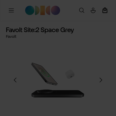
Ga naar de hoofdinhoud
Winkel
Favolt Site:2 Space Grey
Favolt
Afbeeldingengalerij overslaan