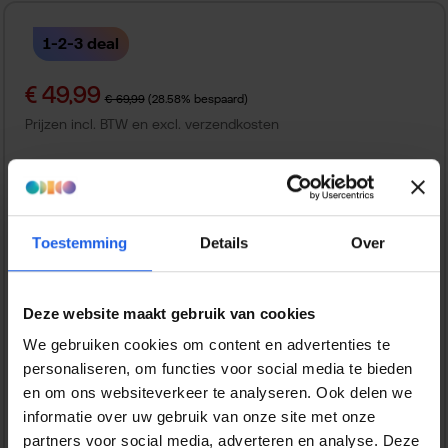
1-2-3 deal
Verkoopprijs:
€ 49,99
Normale prijs:
€ 69,99
(28.58% bespaard)
Prijzen incl. BTW en excl. verzendkosten
Bestel nu
Toestemming
Details
Over
Productnummer:
EAN:
FV87836795
9509839878367
Merk:
Deze website maakt gebruik van cookies
Favolt
We gebruiken cookies om content en advertenties te
Gratis verzending vanaf € 25,-
personaliseren, om functies voor social media te bieden
en om ons websiteverkeer te analyseren. Ook delen we
14 dagen bedenktijd
informatie over uw gebruik van onze site met onze
partners voor social media, adverteren en analyse. Deze
Veilig en snel betalen