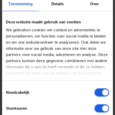
Toestemming
Details
Over
Deze website maakt gebruik van cookies
1-2-3 deal
We gebruiken cookies om content en advertenties te
personaliseren, om functies voor social media te bieden
Normale prijs:
€ 149,99
en om ons websiteverkeer te analyseren. Ook delen we
Prijzen incl. BTW en excl. verzendkosten
informatie over uw gebruik van onze site met onze
partners voor social media, adverteren en analyse. Deze
partners kunnen deze gegevens combineren met andere
Bestel nu
informatie die u aan ze heeft verstrekt of die ze hebben
verzameld op basis van uw gebruik van hun services.
Productnummer:
EAN:
DECD25AWS49TTS1TMBK
8721145005126
Toestemmingsselectie
Merk:
Noodzakelijk
Decoded
Voorkeuren
Gratis verzending vanaf € 25,-