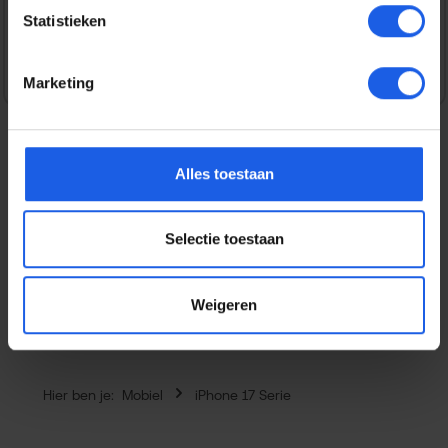
Statistieken
Veilig en snel betalen
Marketing
Alles toestaan
Beschrijving
Het scherm is een van de meest kwetsbare onderdelen
Selectie toestaan
van je smartphone en een reparatie kan kostbaar zijn. Met
deze BeHello H…
Meer
Eigenschappen
Weigeren
Hier ben je:
Mobiel
iPhone 17 Serie