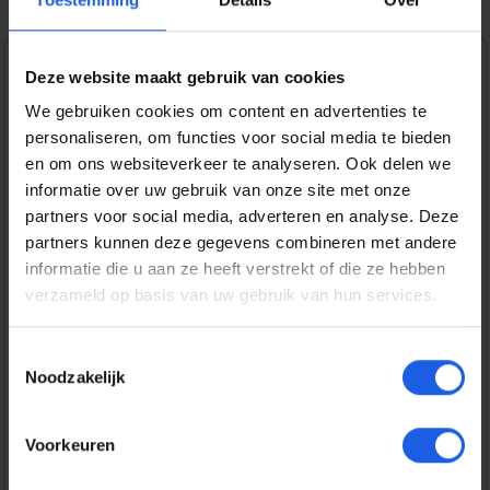
Deze website maakt gebruik van cookies
1-2-3 deal
We gebruiken cookies om content en advertenties te
Normale prijs:
€ 24,99
personaliseren, om functies voor social media te bieden
en om ons websiteverkeer te analyseren. Ook delen we
Prijzen incl. BTW en excl. verzendkosten
informatie over uw gebruik van onze site met onze
partners voor social media, adverteren en analyse. Deze
partners kunnen deze gegevens combineren met andere
Bestel nu
informatie die u aan ze heeft verstrekt of die ze hebben
verzameld op basis van uw gebruik van hun services.
Productnummer:
EAN:
BEHTEM00363
8720574992939
Toestemmingsselectie
Merk:
Noodzakelijk
BeHello
Gratis verzending vanaf € 25,-
Voorkeuren
14 dagen bedenktijd