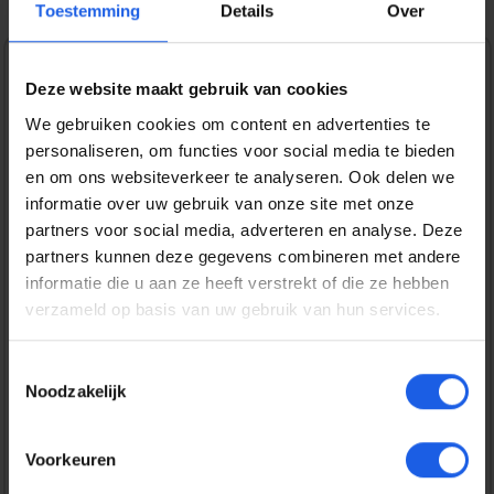
Toestemming
Details
Over
1-2-3 deal
Deze website maakt gebruik van cookies
We gebruiken cookies om content en advertenties te
Normale prijs:
€ 19,99
personaliseren, om functies voor social media te bieden
Prijzen incl. BTW en excl. verzendkosten
en om ons websiteverkeer te analyseren. Ook delen we
informatie over uw gebruik van onze site met onze
partners voor social media, adverteren en analyse. Deze
Bestel nu
partners kunnen deze gegevens combineren met andere
informatie die u aan ze heeft verstrekt of die ze hebben
verzameld op basis van uw gebruik van hun services.
Productnummer:
EAN:
BEHGEC00424
8720574993066
Merk:
Toestemmingsselectie
BeHello
Noodzakelijk
Gratis verzending vanaf € 25,-
Voorkeuren
14 dagen bedenktijd