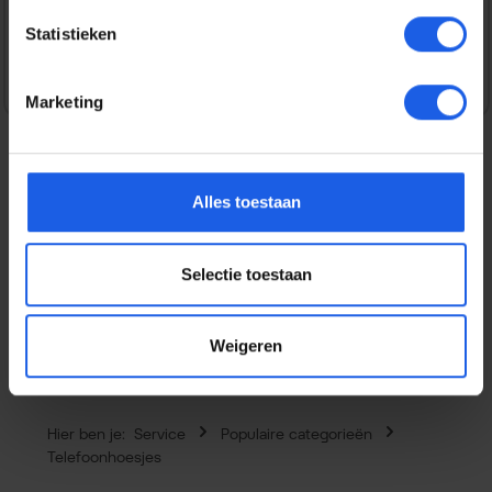
Veilig en snel betalen
Statistieken
Marketing
Alles toestaan
Beschrijving
Dit flexibele Thin gel hoesje voor de iPhone 17 Pro is
vervaardigd uit gerecycled plastic, waardoor je zowel je
Selectie toestaan
telefoon als…
Meer
Eigenschappen
Weigeren
Hier ben je:
Service
Populaire categorieën
Telefoonhoesjes