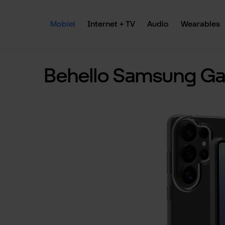
 naar de hoofdinhoud
Ga naar de zoekopdracht
Ga naar de hoofdnavigatie
Mobiel
Internet + TV
Audio
Wearables
Behello Samsung Gala
Afbeeldingengalerij overslaan