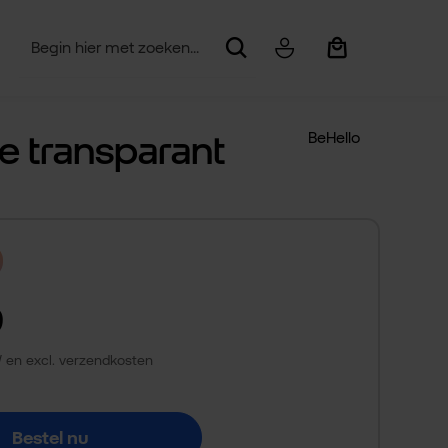
Winkelwagentje be
e transparant
BeHello
9
TW en excl. verzendkosten
Bestel nu