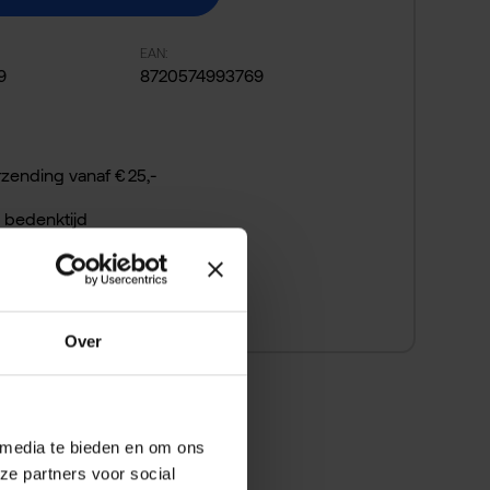
EAN:
9
8720574993769
rzending vanaf € 25,-
 bedenktijd
 snel betalen
Over
 media te bieden en om ons
ze partners voor social