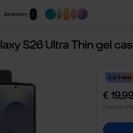
Aanbiedingen
xy S26 Ultra Thin gel cas
1-2-3 deal
Normale prijs:
€ 19,9
Prijzen incl. B