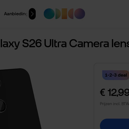
Aanbiedingen
axy S26 Ultra Camera lens
1-2-3 deal
Normale prijs:
€ 12,9
Prijzen incl. B