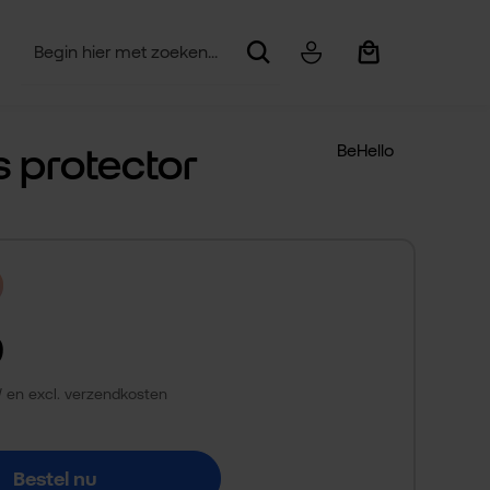
Winkelwagentje be
 protector
BeHello
9
TW en excl. verzendkosten
Bestel nu