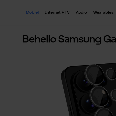
 naar de hoofdinhoud
Ga naar de zoekopdracht
Ga naar de hoofdnavigatie
Mobiel
Internet + TV
Audio
Wearables
Behello Samsung Gal
Afbeeldingengalerij overslaan