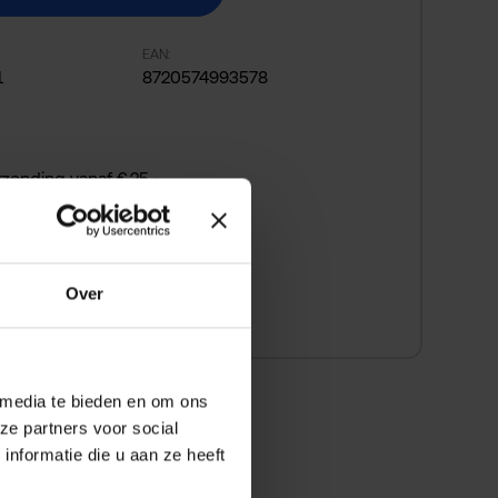
EAN:
1
8720574993578
rzending vanaf € 25,-
 bedenktijd
 snel betalen
Over
 media te bieden en om ons
ze partners voor social
nformatie die u aan ze heeft