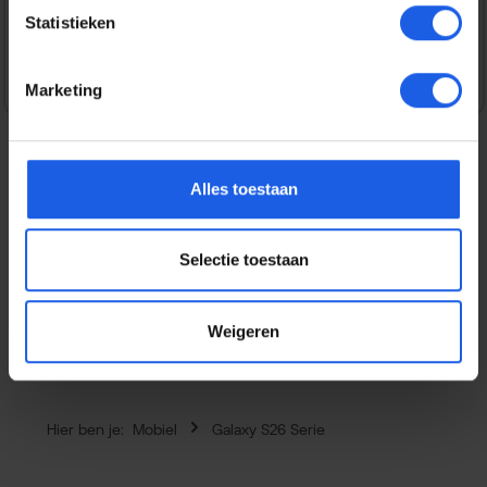
Statistieken
Veilig en snel betalen
Marketing
Alles toestaan
Beschrijving
Dit flexibele Thin gel hoesje voor de Samsung Galaxy
Selectie toestaan
S26+ is vervaardigd uit gerecycled plastic, waardoor je
zowel je telefo…
Meer
Eigenschappen
Weigeren
Hier ben je:
Mobiel
Galaxy S26 Serie