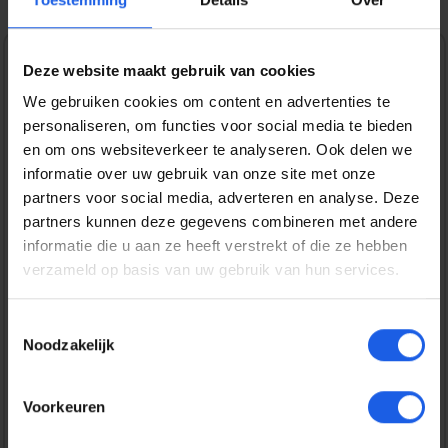
Deze website maakt gebruik van cookies
1-2-3 deal
We gebruiken cookies om content en advertenties te
Normale prijs:
€ 19,99
personaliseren, om functies voor social media te bieden
en om ons websiteverkeer te analyseren. Ook delen we
Prijzen incl. BTW en excl. verzendkosten
informatie over uw gebruik van onze site met onze
partners voor social media, adverteren en analyse. Deze
partners kunnen deze gegevens combineren met andere
Bestel nu
informatie die u aan ze heeft verstrekt of die ze hebben
verzameld op basis van uw gebruik van hun services.
Productnummer:
EAN:
BEHGEC00438
8720574993752
Toestemmingsselectie
Merk:
Noodzakelijk
BeHello
Gratis verzending vanaf € 25,-
Voorkeuren
14 dagen bedenktijd