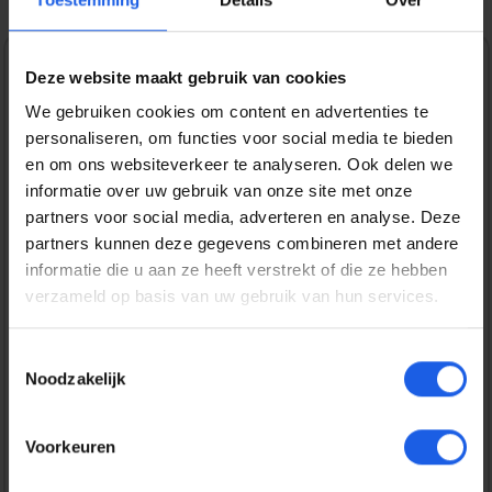
Deze website maakt gebruik van cookies
1-2-3 deal
We gebruiken cookies om content en advertenties te
Normale prijs:
€ 12,99
personaliseren, om functies voor social media te bieden
en om ons websiteverkeer te analyseren. Ook delen we
Prijzen incl. BTW en excl. verzendkosten
informatie over uw gebruik van onze site met onze
partners voor social media, adverteren en analyse. Deze
partners kunnen deze gegevens combineren met andere
Bestel nu
informatie die u aan ze heeft verstrekt of die ze hebben
verzameld op basis van uw gebruik van hun services.
Productnummer:
EAN:
BEHTEM00390
8720574993561
Toestemmingsselectie
Merk:
Noodzakelijk
BeHello
Gratis verzending vanaf € 25,-
Voorkeuren
14 dagen bedenktijd