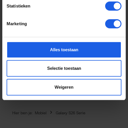
Statistieken
Veilig en snel betalen
Marketing
Alles toestaan
Beschrijving
Bescherm de camera van je Samsung Galaxy S26+
Selectie toestaan
optimaal met de BeHello Camera Lens Protector. Deze
lens protector is gemaakt…
Meer
Eigenschappen
Weigeren
Hier ben je:
Mobiel
Galaxy S26 Serie