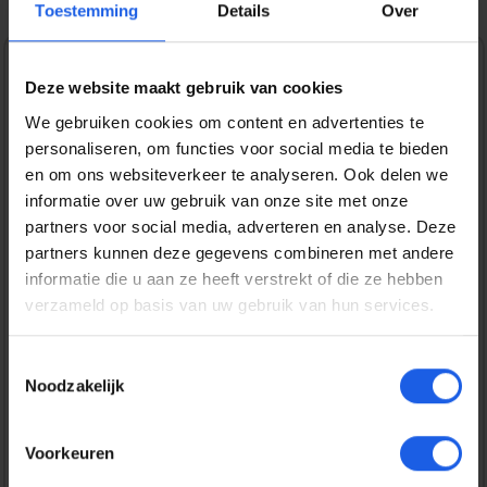
Toestemming
Details
Over
1-2-3 deal
Deze website maakt gebruik van cookies
We gebruiken cookies om content en advertenties te
Normale prijs:
€ 19,99
personaliseren, om functies voor social media te bieden
Prijzen incl. BTW en excl. verzendkosten
en om ons websiteverkeer te analyseren. Ook delen we
informatie over uw gebruik van onze site met onze
partners voor social media, adverteren en analyse. Deze
Bestel nu
partners kunnen deze gegevens combineren met andere
informatie die u aan ze heeft verstrekt of die ze hebben
verzameld op basis van uw gebruik van hun services.
Productnummer:
EAN:
BEHGEC00416
8720574992663
Merk:
Toestemmingsselectie
BeHello
Noodzakelijk
Gratis verzending vanaf € 25,-
Voorkeuren
14 dagen bedenktijd