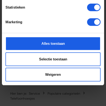
Veilig en snel betalen
Statistieken
Marketing
Alles toestaan
Beschrijving
Dit flexibele Thin gel hoesje voor de iPhone 17e / 16e is
vervaardigd uit gerecycled plastic, waardoor je zowel je
Selectie toestaan
telefoon…
Meer
Eigenschappen
Weigeren
Hier ben je:
Service
Populaire categorieën
Telefoonhoesjes