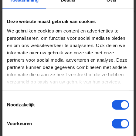
Deze website maakt gebruik van cookies
1-2-3 deal
We gebruiken cookies om content en advertenties te
Normale prijs:
€ 24,99
personaliseren, om functies voor social media te bieden
en om ons websiteverkeer te analyseren. Ook delen we
Prijzen incl. BTW en excl. verzendkosten
informatie over uw gebruik van onze site met onze
partners voor social media, adverteren en analyse. Deze
partners kunnen deze gegevens combineren met andere
Bestel nu
informatie die u aan ze heeft verstrekt of die ze hebben
verzameld op basis van uw gebruik van hun services.
Productnummer:
EAN:
BEHTEM00383
8720574993493
Toestemmingsselectie
Merk:
Noodzakelijk
BeHello
Gratis verzending vanaf € 25,-
Voorkeuren
14 dagen bedenktijd