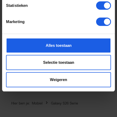
Statistieken
Veilig en snel betalen
Marketing
Alles toestaan
Beschrijving
Het scherm is een van de meest kwetsbare onderdelen
Selectie toestaan
van je smartphone en een reparatie kan kostbaar zijn. Met
deze BeHello H…
Meer
Eigenschappen
Weigeren
Hier ben je:
Mobiel
Galaxy S26 Serie