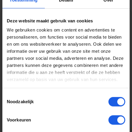
Deze website maakt gebruik van cookies
1-2-3 deal
We gebruiken cookies om content en advertenties te
Normale prijs:
€ 27,99
personaliseren, om functies voor social media te bieden
en om ons websiteverkeer te analyseren. Ook delen we
Prijzen incl. BTW en excl. verzendkosten
informatie over uw gebruik van onze site met onze
partners voor social media, adverteren en analyse. Deze
partners kunnen deze gegevens combineren met andere
Bestel nu
informatie die u aan ze heeft verstrekt of die ze hebben
verzameld op basis van uw gebruik van hun services.
Productnummer:
EAN:
BEHGEC00433
8720574993592
Toestemmingsselectie
Merk:
Noodzakelijk
BeHello
Gratis verzending vanaf € 25,-
Voorkeuren
14 dagen bedenktijd