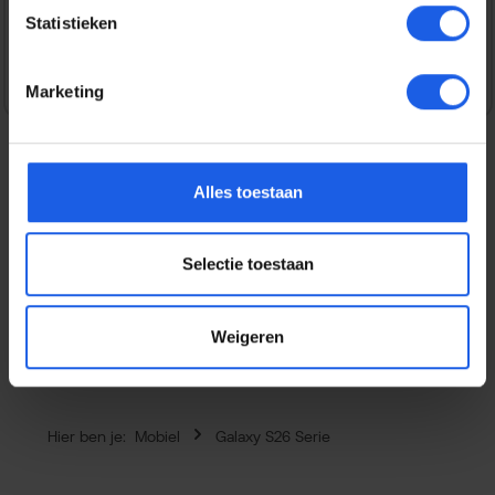
Statistieken
Veilig en snel betalen
Marketing
Alles toestaan
Beschrijving
Dit BeHello Gel Wallet Hoesje beschermt zowel de voor-
Selectie toestaan
als achterkant van je Samsung Galaxy S26+ en is
vervaardigd uit flexi…
Meer
Eigenschappen
Weigeren
Hier ben je:
Mobiel
Galaxy S26 Serie