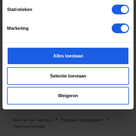
Veilig en snel betalen
Statistieken
Marketing
Alles toestaan
Beschrijving
Dit flexibele Thin gel hoesje voor de Samsung Galaxy S25
Ultra is vervaardigd uit gerecycled plastic, waardoor je
Selectie toestaan
zowel je t…
Meer
Eigenschappen
Weigeren
Hier ben je:
Service
Populaire categorieën
Telefoonhoesjes