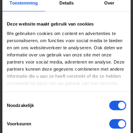
Toestemming
Details
Over
1-2-3 deal
Deze website maakt gebruik van cookies
We gebruiken cookies om content en advertenties te
Normale prijs:
€ 19,99
personaliseren, om functies voor social media te bieden
Prijzen incl. BTW en excl. verzendkosten
en om ons websiteverkeer te analyseren. Ook delen we
informatie over uw gebruik van onze site met onze
partners voor social media, adverteren en analyse. Deze
Bestel nu
partners kunnen deze gegevens combineren met andere
informatie die u aan ze heeft verstrekt of die ze hebben
verzameld op basis van uw gebruik van hun services.
Productnummer:
EAN:
BEHGEC00409
8720574992274
Merk:
Toestemmingsselectie
BeHello
Noodzakelijk
Gratis verzending vanaf € 25,-
Voorkeuren
14 dagen bedenktijd