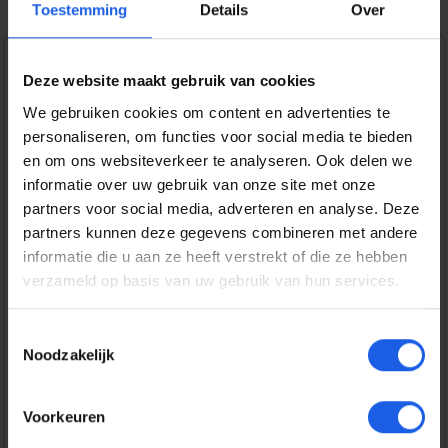
Toestemming
Details
Over
1-2-3 deal
Deze website maakt gebruik van cookies
We gebruiken cookies om content en advertenties te
Normale prijs:
€ 24,99
personaliseren, om functies voor social media te bieden
Prijzen incl. BTW en excl. verzendkosten
en om ons websiteverkeer te analyseren. Ook delen we
informatie over uw gebruik van onze site met onze
partners voor social media, adverteren en analyse. Deze
Bestel nu
partners kunnen deze gegevens combineren met andere
informatie die u aan ze heeft verstrekt of die ze hebben
verzameld op basis van uw gebruik van hun services.
Productnummer:
EAN:
BEHTEM00379
8720574993349
Merk:
Toestemmingsselectie
BeHello
Noodzakelijk
Gratis verzending vanaf € 25,-
Voorkeuren
14 dagen bedenktijd