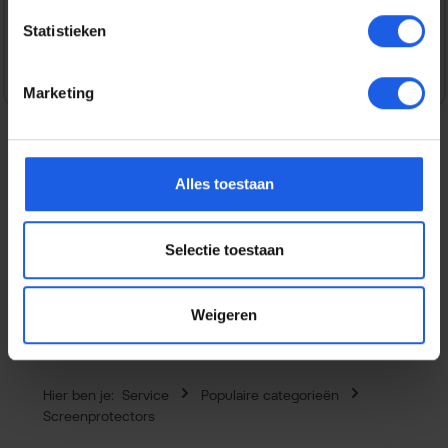
Veilig en snel betalen
Statistieken
Marketing
Alles toestaan
Beschrijving
Het scherm is een van de meest kwetsbare onderdelen
van je smartphone en een reparatie kan kostbaar zijn. Met
Selectie toestaan
deze BeHello H…
Meer
Eigenschappen
Weigeren
Hier ben je:
Service
Populaire categorieën
Screenprotectors