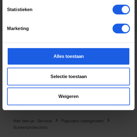
Veilig en snel betalen
Statistieken
Marketing
Alles toestaan
Beschrijving
Het scherm is een van de meest kwetsbare onderdelen
van je smartphone en een reparatie kan kostbaar zijn. Met
Selectie toestaan
deze BeHello H…
Meer
Eigenschappen
Weigeren
Hier ben je:
Service
Populaire categorieën
Screenprotectors