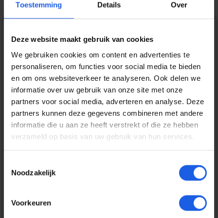
Toestemming
Details
Over
1-2-3 deal
Deze website maakt gebruik van cookies
We gebruiken cookies om content en advertenties te
Normale prijs:
€ 24,99
personaliseren, om functies voor social media te bieden
Prijzen incl. BTW en excl. verzendkosten
en om ons websiteverkeer te analyseren. Ook delen we
informatie over uw gebruik van onze site met onze
partners voor social media, adverteren en analyse. Deze
Bestel nu
partners kunnen deze gegevens combineren met andere
informatie die u aan ze heeft verstrekt of die ze hebben
verzameld op basis van uw gebruik van hun services.
Productnummer:
EAN:
BEHTEM00392
8720574993721
Merk:
Toestemmingsselectie
BeHello
Noodzakelijk
Gratis verzending vanaf € 25,-
Voorkeuren
14 dagen bedenktijd